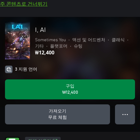
주 콘텐츠로 건너뛰기
I, AI
Sometimes You
•
액션 및 어드벤처
•
클래식
•
기타
•
플랫포머
•
슈팅
₩12,400
3 지원 언어
구입
₩12,400
가져오기
● ● ●
무료 체험