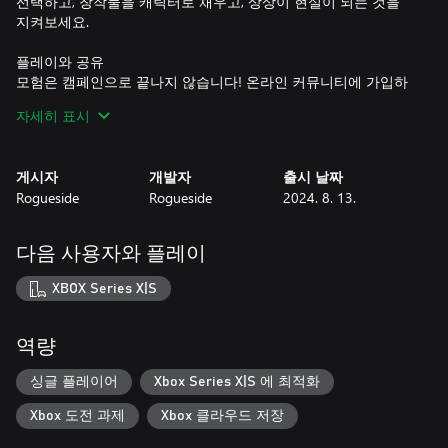
선택하고, 창작물을 캐릭터로 채우고, 상상이 현실이 되는 것을
지켜보세요.
플레이와 공유
모험은 캠페인으로 끝나지 않습니다! 온라인 커뮤니티에 가입하
여 수많은 사용자 생성 지도를 탐험하세요. 매혹적인 세계를 둘러
자세히 표시
보며 숨은 물건을 찾고, 놀라운 발견을 동료 탐험가들과 공유하세
요.
게시자
개발자
출시 날짜
특징
Rogueside
Rogueside
2024. 8. 13.
타이머가 없어 느긋하게 탐험을 즐길 수 있는 여유로운 게임플레
이에 푹 빠져보세요.
시간을 여행하며 손으로 그린 아름다운 풍경에 숨겨진 비밀을 밝
다음 사용자와 플레이
혀보세요.
직관적인 맵 에디터로 나만의 지도를 디자인하세요.
XBOX Series X|S
탐색에 도움이 되는 비밀스러운 힌트를 해독하세요.
마음이 편안해지는 사운드트랙을 즐기며 발견의 예술에 빠져들
어 보세요.
역량
싱글 플레이어
Xbox Series X|S 에 최적화
Xbox 도전 과제
Xbox 클라우드 저장