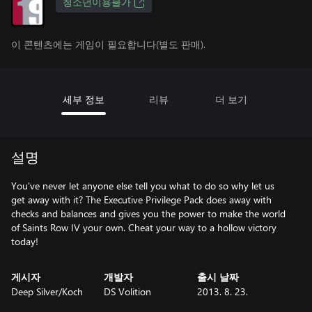
청소년이용불가
이 콘텐츠에는 게임이 필요합니다(별도 판매).
세부 정보
리뷰
더 보기
설명
You've never let anyone else tell you what to do so why let us
get away with it? The Executive Privilege Pack does away with
checks and balances and gives you the power to make the world
of Saints Row IV your own. Cheat your way to a hollow victory
today!
게시자
개발자
출시 날짜
Deep Silver/Koch
DS Volition
2013. 8. 23.