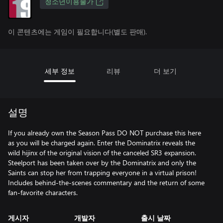
청소년이용불가
이 콘텐츠에는 게임이 필요합니다(별도 판매).
세부 정보
리뷰
더 보기
설명
If you already own the Season Pass DO NOT purchase this here
as you will be charged again. Enter the Dominatrix reveals the
wild hijinx of the original vision of the canceled SR3 expansion.
Steelport has been taken over by the Dominatrix and only the
Saints can stop her from trapping everyone in a virtual prison!
Includes behind-the-scenes commentary and the return of some
fan-favorite characters.
게시자
개발자
출시 날짜