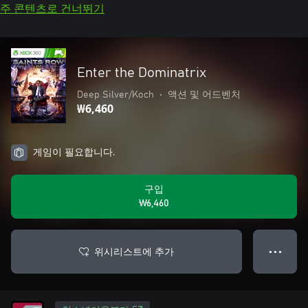
주 콘텐츠로 건너뛰기
Enter the Dominatrix
Deep Silver/Koch
•
액션 및 어드벤처
₩6,460
게임이 필요합니다.
구입
₩6,460
위시리스트에 추가
● ● ●