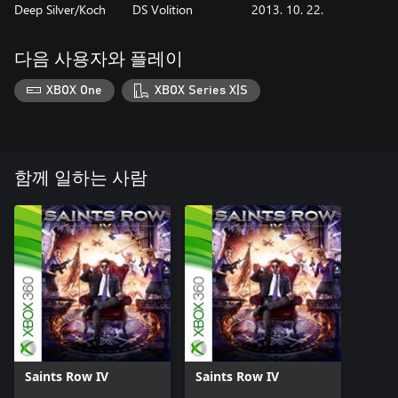
Deep Silver/Koch
DS Volition
2013. 10. 22.
다음 사용자와 플레이
XBOX One
XBOX Series X|S
함께 일하는 사람
Saints Row IV
Saints Row IV