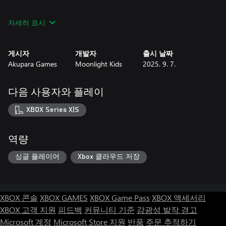
Can you master time itself to free all those trapped in the
자세히 표시
confines of eternal repetition?
Fine tune your skills to blaze through new routes, harvest potent
게시자
개발자
출시 날짜
echoes, and exploit time as your most precious resource. Unearth
Akupara Games
Moonlight Kids
2025. 9. 7.
powerful secrets to reshape the timeline and master the loop,
turning your prison into your salvation.
다음 사용자와 플레이
Can you master time itself to chart the perfect path through a
world determined to end you?
XBOX Series X|S
Can you master time itself...
역량
싱글 플레이어
Xbox 클라우드 저장
XBOX 콘솔
XBOX GAMES
XBOX Game Pass
XBOX 액세서리
XBOX 고객 지원
피드백
커뮤니티 기준
감광성 발작 경고
Microsoft 계정
Microsoft Store 지원
반품
주문 추적하기