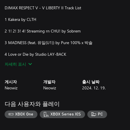
DJMAX RESPECT V - V LIBERTY II Track List
1 Kakera by CLTH
2 1! 2! 3! 4! Streaming rn CHU! by Sobrem
3 MADNESS (feat. 유일(U1)) by Pure 100% x 박솔
4 Love or Die by Studio LAY-BACK
자세히 표시
5 Misty Er'A ~One Day~ by Mycin.T x jam-jam
6 Mad (feat. WaMi) by ESAI
게시자
개발자
출시 날짜
Neowiz
Neowiz
2024. 12. 19.
7 Cata (feat. NC.A) By Miiro
8 TOXIC (feat. Shabel Tonya) by INFX & MIIM
다음 사용자와 플레이
9 Rocket Ride by ned
XBOX One
XBOX Series X|S
PC
10 Outcast (feat. BIRA) by SOPHI