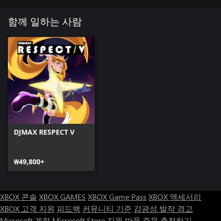
11 Pull The Trigger by MINIMONSTER x 길학미
함께 일하는 사람
12 RIPPER by Cchekoz
13 break it down! by Ruxxi
14 Cheonmasan by Kataploks
15 Hikari (feat. Negoto Bunnyla) By RiraN
16 Krush by Pierre Blanche
17 Delusion (feat. SOONHO) by VoidRover
DJMAX RESPECT V
18 ELIXIR by TAG
₩49,800+
19 Saga Script by MYUKKE.
20 B!G-BANG CHALLENGE by seatrus
XBOX 콘솔
XBOX GAMES
XBOX Game Pass
XBOX 액세서리
XBOX 고객 지원
피드백
커뮤니티 기준
감광성 발작 경고
Microsoft 계정
Microsoft Store 지원
반품
주문 추적하기