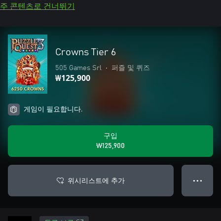
주 콘텐츠로 건너뛰기
Crowns Tier 6
505 Games Srl
•
퍼즐 및 퀴즈
₩125,900
게임이 필요합니다.
구입
₩125,900
위시리스트에 추가
● ● ●