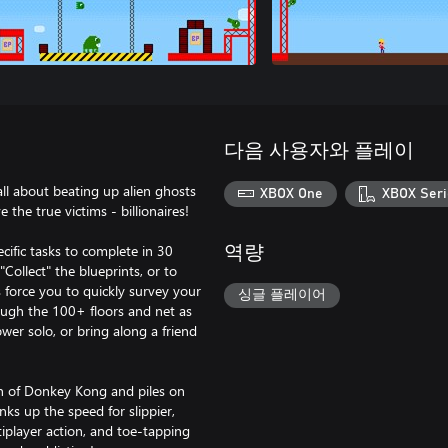
다음 사용자와 플레이
all about beating up alien ghosts
XBOX One
XBOX Seri
the true victims - billionaires!
ecific tasks to complete in 30
역량
Collect" the blueprints, or to
s force you to quickly survey your
싱글 플레이어
ough the 100+ floors and net as
er solo, or bring along a friend
on of Donkey Kong and piles on
ks up the speed for slippier,
ltiplayer action, and toe-tapping