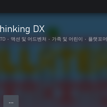
Thinking DX
TD
•
액션 및 어드벤처
•
가족 및 어린이
•
플랫포
● ● ●