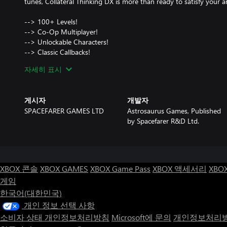
tunes, Collateral Thinking DX is more than ready to satisfy your a
--> 100+ Levels!
--> Co-Op Multiplayer!
--> Unlockable Characters!
--> Classic Callbacks!
--> Satisfyingling Simple + Simply Satisfying!
자세히 표시
--> The Free Market is never wrong!(?)
게시자
개발자
SPACEFARER GAMES LTD
Astrosaurus Games, Published
by Spacefarer R&D Ltd.
XBOX 콘솔
XBOX GAMES
XBOX Game Pass
XBOX 액세서리
XBO
게임
한국어(대한민국)
개인 정보 선택 사항
소비자 상태 개인정보처리방침
Microsoft에 문의
개인정보처리방