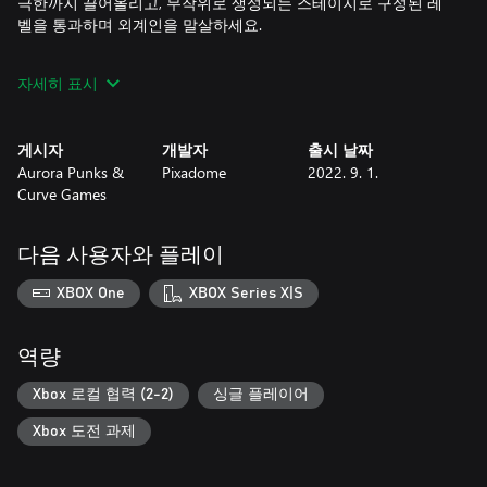
극한까지 끌어올리고, 무작위로 생성되는 스테이지로 구성된 레
벨을 통과하며 외계인을 말살하세요.
솔로 또는 친구들과 함께 플레이하기: 솔로로 플레이하거나, 분할
자세히 표시
화면 협동 게임에서 첸소 소녀들의 경쟁심을 마음껏 발휘해 보세
요.
게시자
개발자
출시 날짜
두 가지 게임 모드(추가 예정): 스토리 모드에서 다채로운 세계를
Aurora Punks &
Pixadome
2022. 9. 1.
헤쳐 나아가며 보스들과 싸우고, 코믹북 패널 형태로 펼쳐지는 스
Curve Games
토리를 감상하세요. 협동 모드에서 함께 플레이할 수도 있습니다!
다음 사용자와 플레이
XBOX One
XBOX Series X|S
역량
Xbox 로컬 협력 (2-2)
싱글 플레이어
Xbox 도전 과제