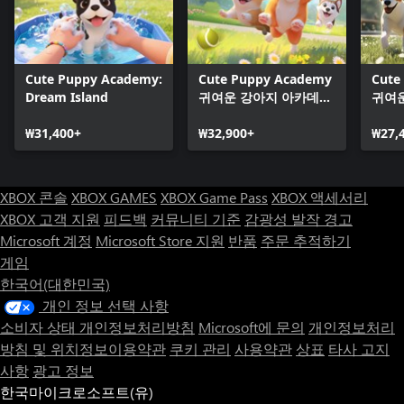
Cute Puppy Academy:
Cute Puppy Academy
Cute
Dream Island
귀여운 강아지 아카데미:
귀여운
Friends Pack
Lega
₩31,400+
₩32,900+
₩27,
XBOX 콘솔
XBOX GAMES
XBOX Game Pass
XBOX 액세서리
XBOX 고객 지원
피드백
커뮤니티 기준
감광성 발작 경고
Microsoft 계정
Microsoft Store 지원
반품
주문 추적하기
게임
한국어(대한민국)
개인 정보 선택 사항
소비자 상태 개인정보처리방침
Microsoft에 문의
개인정보처리
방침 및 위치정보이용약관
쿠키 관리
사용약관
상표
타사 고지
사항
광고 정보
한국마이크로소프트(유)