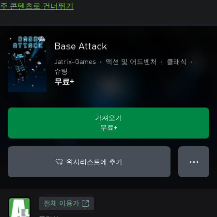
주 콘텐츠로 건너뛰기
Base Attack
Jatrix-Games
•
액션 및 어드벤처
•
클래식
•
슈팅
무료+
가져오기
무료+
위시리스트에 추가
● ● ●
전체 이용가