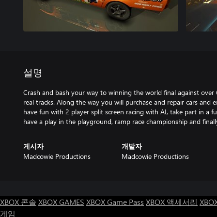
설명
Crash and bash your way to winning the world final against over 6
real tracks. Along the way you will purchase and repair cars and e
have fun with 2 player split screen racing with AI, take part in a f
have a play in the playground, ramp race championship and final
게시자
개발자
Madcowie Productions
Madcowie Productions
XBOX 콘솔
XBOX GAMES
XBOX Game Pass
XBOX 액세서리
XBO
게임