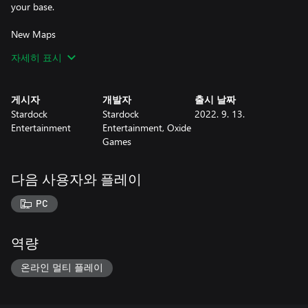
your base.
New Maps
자세히 표시
+ Barcia - This tiny four-player map is perfectly suited for a 2v2
quickie over lunch.
게시자
개발자
출시 날짜
+ Caneghem - Navigate the barren lowlands to claim the
Stardock
Stardock
2022. 9. 13.
concentrated resources on the plateaus of this small, four-player
Entertainment
Entertainment, Oxide
map.
Games
+ Crawford - Fast and intense 2v2v2 (or 1v1v1) matches await
on this medium, six-player map.
다음 사용자와 플레이
+ Karnold - Go 4v1 (or 1v4) on this tight, asymmetrical medium
PC
map - or try an unusual, but even, 2v2 setup.
+ Sirotek - Two starting locations in the center of this canyon
역량
maze are exposed to attack, but command massive resources in
this small 3v3-optimized map.
온라인 멀티 플레이
+ Walbright - Massive formations clash on the isolated plateaus