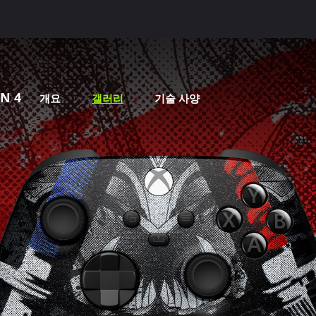
N 4
개요
갤러리
기술 사양