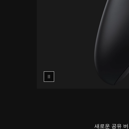
튼
애
니
메
이
션
과
녹
화
중
인
스
크
린
샷
및
게
임
새로운 공유 버
클