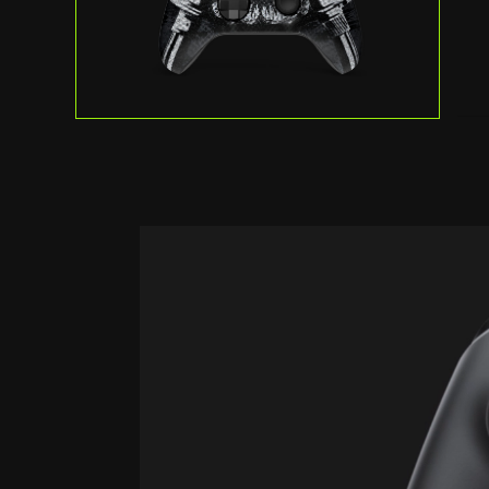
XBOX
무
선
컨
트
롤
러
공
유
버