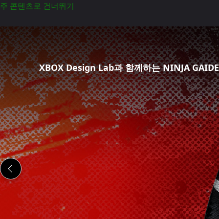
주 콘텐츠로 건너뛰기
Ninja
Gaiden
4
스
XBOX Design Lab과 함께하는 NINJA GAIDE
페
셜
에
디
션
컨
트
롤
러