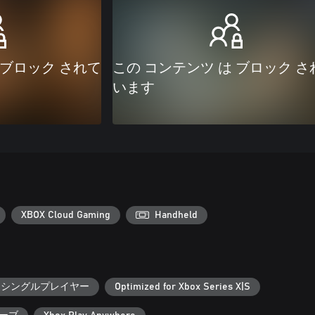
 ブロック されて
この コンテンツ は ブロック さ
います
XBOX Cloud Gaming
Handheld
シングルプレイヤー
Optimized for Xbox Series X|S