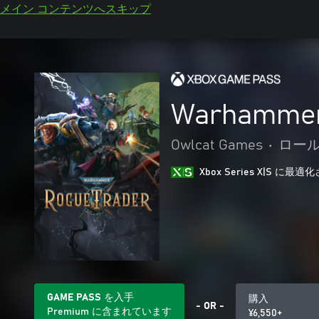
メイン コンテンツへスキップ
Warhammer 
Owlcat Games
•
ロール
Xbox Series X|S に
GAME PASS を入手
購入
- OR -
Premium に含まれています
¥6,550+