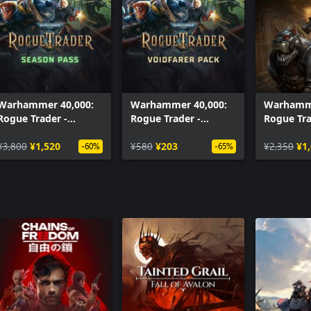
Warhammer 40,000:
Warhammer 40,000:
Warhamme
Rogue Trader -
Rogue Trader -
Rogue Tra
Season Pass
Voidfarer Pack
Imperiali
¥3,800
¥1,520
¥580
¥203
¥2,350
¥1
-60%
-65%