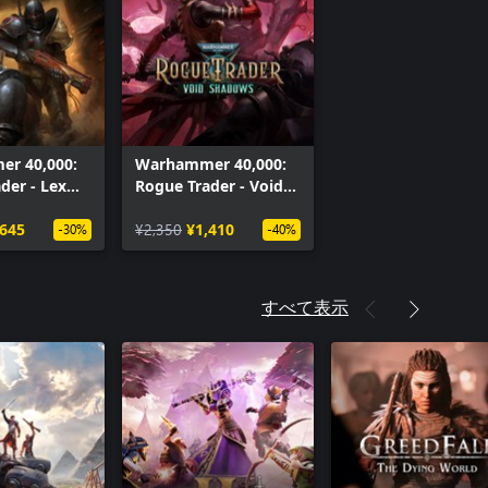
r 40,000:
Warhammer 40,000:
der - Lex
Rogue Trader - Void
s
Shadows
,645
¥2,350
¥1,410
-30%
-40%
すべて表示