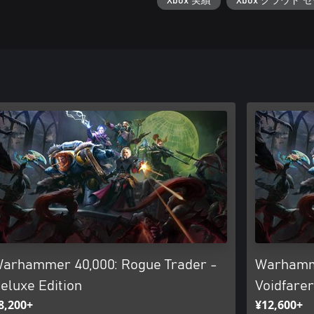
Xbox 実績
Xbox クラウド 
arhammer 40,000: Rogue Trader -
Warhamme
eluxe Edition
Voidfarer
8,200+
¥12,600+