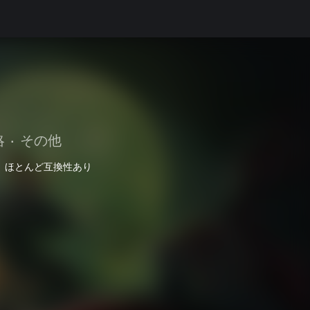
略
•
その他
ほとんど互換性あり