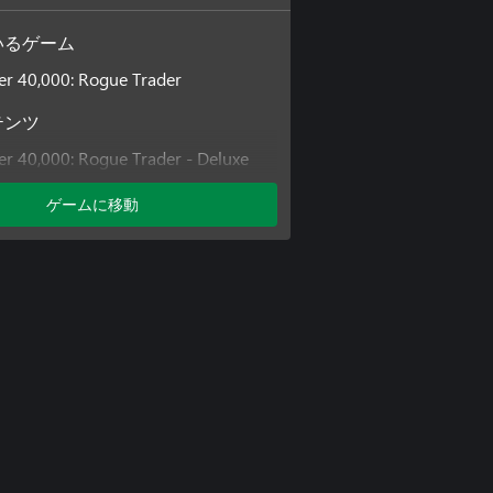
いるゲーム
 40,000: Rogue Trader
テンツ
 40,000: Rogue Trader - Deluxe
ゲームに移動
 40,000: Rogue Trader - Voidfarer
 40,000: Rogue Trader - Season