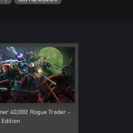
セーブ
Xbox Play Anywhere
r 40,000: Rogue Trader -
 Edition