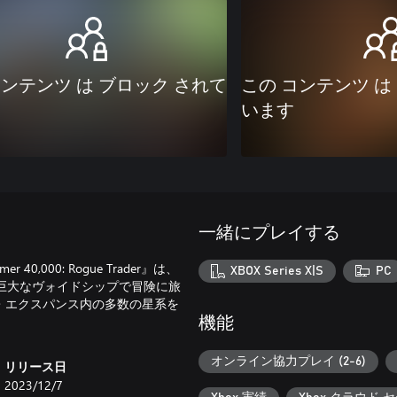
コンテンツ は ブロック されて
この コンテンツ は
います
一緒にプレイする
0,000: Rogue Trader』は、
XBOX Series X|S
PC
用の巨大なヴォイドシップで冒険に旅
・エクスパンス内の多数の星系を
機能
オンライン協力プレイ (2-6)
リリース日
2023/12/7