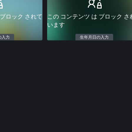
 ブロック されて
この コンテンツ は ブロック さ
います
の入力
生年月日の入力