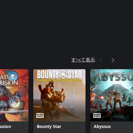
すべて表示
usion
Bounty Star
Abyssus