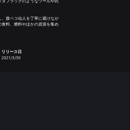
スタフラックのようなツールや武
し、腹ペコ仙人を丁寧に避けなが
の食料、燃料やほかの資源を集め
まれ、一人一人ユニークな特徴を持った
囚人が戦いを引き継ぎます。ご心
リリース日
2021/3/30
Void Bastardsに新たな団
獲得するための新しい船が追加さ
お気に入りのクライアントを守