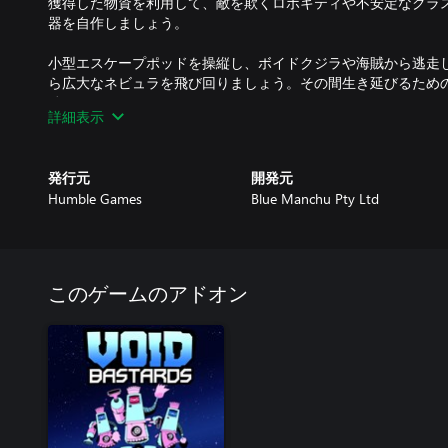
獲得した物資を利用して、敵を欺くロボキティや不安定なクラ
器を自作しましょう。
小型エスケープポッドを操縦し、ボイドクジラや海賊から逃走
ら広大なネビュラを飛び回りましょう。その間生き延びるため
続けなくてはいけません。
詳細表示
Void Bastards には12～15時間程度のキャンペーンが含
囚人たちがエンドレスに提供されます。一人が死亡すると別の
発行元
開発元
配なく、過去に組み立てた道具もすべて引き継がれます。
Humble Games
Blue Manchu Pty Ltd
「TYDY」DLCで散らかったネビュラをキレイにしよう！「TYDY」では
体が登場。残虐な新武器、極悪非道な新手の敵勢力、戦利品を
れ、さらに多くのハートスターターを収集できるチャンスも！
り、アイアンマン・チャレンジをクリアしよう！
このゲームのアドオン