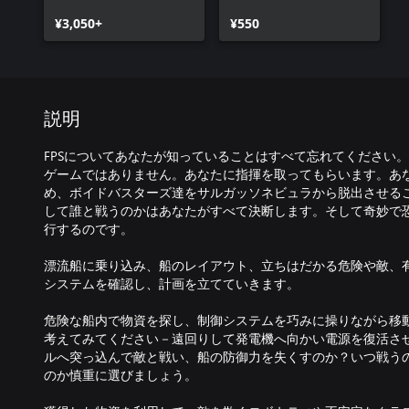
¥3,050+
¥550
説明
FPSについてあなたが知っていることはすべて忘れてください。Void
ゲームではありません。あなたに指揮を取ってもらいます。あ
め、ボイドバスターズ達をサルガッソネビュラから脱出させる
して誰と戦うのかはあなたがすべて決断します。そして奇妙で
行するのです。
漂流船に乗り込み、船のレイアウト、立ちはだかる危険や敵、
システムを確認し、計画を立てていきます。
危険な船内で物資を探し、制御システムを巧みに操りながら移
考えてみてください－遠回りして発電機へ向かい電源を復活さ
ルへ突っ込んで敵と戦い、船の防御力を失くすのか？いつ戦う
のか慎重に選びましょう。