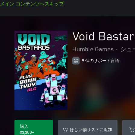
メイン コンテンツへスキップ
Void Basta
Humble Games
•
シュ
9 個のサポート言語
購入
ほしい物リストに追加
¥3,300+