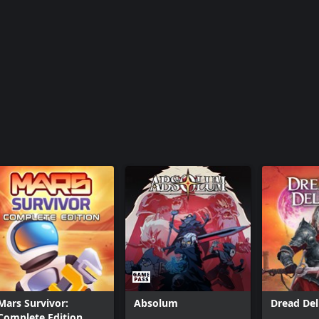
Mars Survivor:
Absolum
Dread Del
Complete Edition