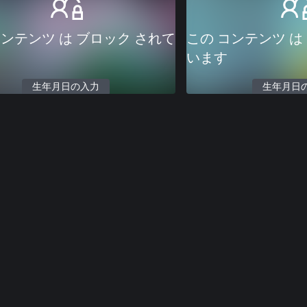
コンテンツ は ブロック されて
この コンテンツ は
います
生年月日の入力
生年月日