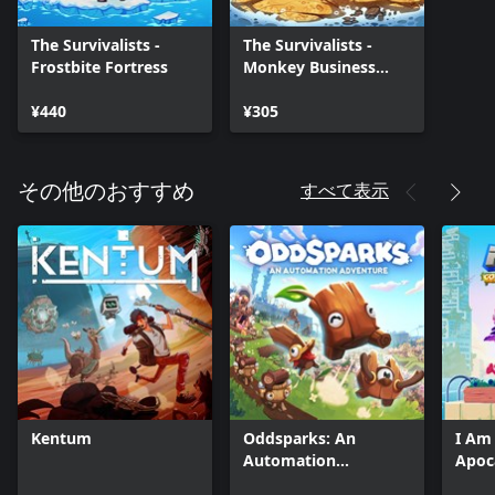
The Survivalists -
The Survivalists -
Frostbite Fortress
Monkey Business
Pack
¥440
¥305
すべて表示
その他のおすすめ
Kentum
Oddsparks: An
I Am
Automation
Apoc
Adventure