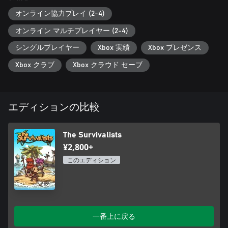
なものの作り方を見つけて、食糧やアイテム、建設用の木など
を最大限に利用するんだ。
オンライン協力プレイ (2-4)
オンライン マルチプレイヤー (2-4)
集中攻撃を切り抜けろ
シングルプレイヤー
Xbox 実績
Xbox プレゼンス
小屋の壁に飾るカッコいい剣がほしい？迫り来る敵を全滅させ
たい？君が探し求めているものは、島中に点在する神殿のどこ
Xbox クラブ
Xbox クラウド セーブ
かで見つかるかもしれない。ただし、お宝を手にするのは簡単
じゃない。宝探しがしたいなら、それ相応の装備を整えるん
だ。
エディションの比較
The Survivalists
¥2,800+
このエディション
一番上に戻る