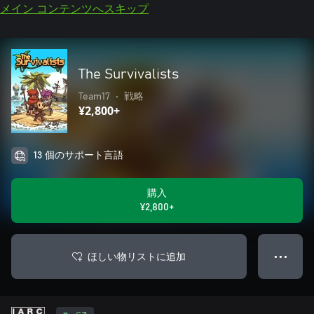
メイン コンテンツへスキップ
The Survivalists
Team17
•
戦略
¥2,800+
13 個のサポート言語
購入
¥2,800+
ほしい物リストに追加
● ● ●