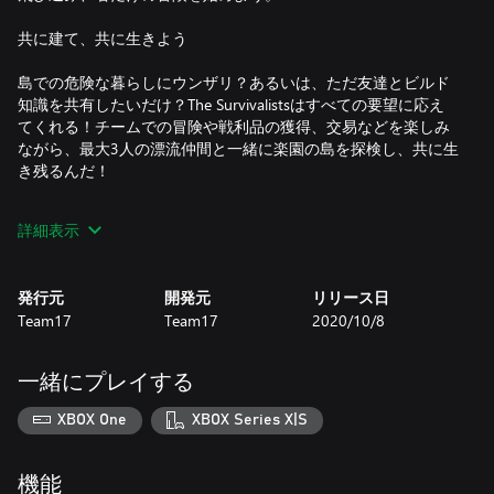
共に建て、共に生きよう
島での危険な暮らしにウンザリ？あるいは、ただ友達とビルド
知識を共有したいだけ？The Survivalistsはすべての要望に応え
てくれる！チームでの冒険や戦利品の獲得、交易などを楽しみ
ながら、最大3人の漂流仲間と一緒に楽園の島を探検し、共に生
き残るんだ！
サルまね
詳細表示
ビルダーや木こり、兵士などの仲間が必要なら、島にいるサル
を躾けて訓練しよう。日常のタスクの手伝いから、狂信的な野
発行元
開発元
リリース日
営隊への奇襲の援護まで！ミミックシステムにより、サルたち
Team17
Team17
2020/10/8
は様々な能力を発揮してくれるだろう。島での数々のチャレン
ジを乗り越えるには、サルの管理がカギとなる！
一緒にプレイする
なんでも使っちゃえ
XBOX One
XBOX Series X|S
生き残るための一番の秘訣は、周囲にある資源をフル活用する
ことだ。木を切るための簡単な斧を作ったり、空腹を満たして
くれるフレッシュなフルーツスムージーを作ってみよう。色々
機能