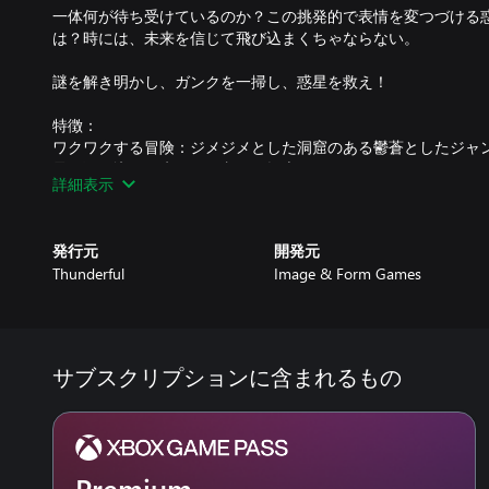
一体何が待ち受けているのか？この挑発的で表情を変つづける
は？時には、未来を信じて飛び込まくちゃならない。
謎を解き明かし、ガンクを一掃し、惑星を救え！
特徴：
ワクワクする冒険：ジメジメとした洞窟のある鬱蒼としたジャ
界に飛び込んで失われた文明を探索しよう。
詳細表示
荒廃と再生：ガンクを一掃し、自然を取り戻し、世界を変貌さ
て、この奇妙で素晴らしい生態系の核心に迫れ。
心に迫る物語：惑星の探検に沿って発展する物語において、二
発行元
開発元
なく無線交信を行う。主人公ラニの声を担当したフィオナ・ノ
Thunderful
Image & Form Games
音楽と雰囲気：The Gunkの心落ち着く音楽は時間をかけて聞
アートスタイルが紡ぎ出すのは冒険感たっぷりの雰囲気。さあ
いこの冒険を満喫しよう！
サブスクリプションに含まれるもの
Premium