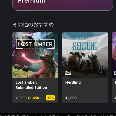
その他のおすすめ
Lost Ember:
Herdling
Rekindled Edition
¥3,300
¥1,650+
¥2,900
-50%