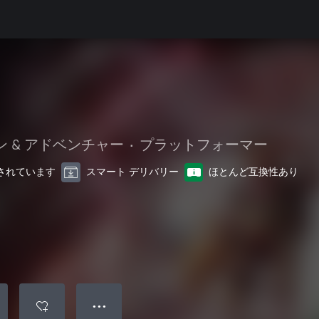
 & アドベンチャー
•
プラットフォーマー
最適化されています
スマート デリバリー
ほとんど互換性あり
● ● ●