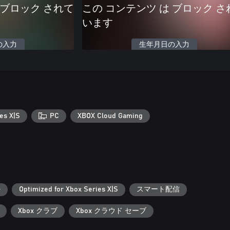
 ブロック されて
この コンテンツ は ブロック さ
います
の入力
生年月日の入力
es X|S
PC
XBOX Cloud Gaming
+
Optimized for Xbox Series X|S
スマート配信
Xbox クラブ
Xbox クラウド セーブ