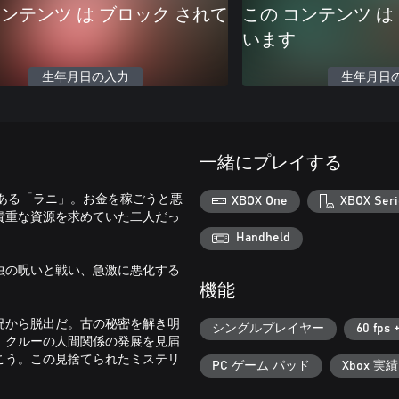
コンテンツ は ブロック されて
この コンテンツ は
います
生年月日の入力
生年月日
一緒にプレイする
である「ラニ」。お金を稼ごうと悪
XBOX One
XBOX Seri
貴重な資源を求めていた二人だっ
Handheld
虫の呪いと戦い、急激に悪化する
機能
況から脱出だ。古の秘密を解き明
シングルプレイヤー
60 fps 
、クルーの人間関係の発展を見届
こう。この見捨てられたミステリ
PC ゲーム パッド
Xbox 実績