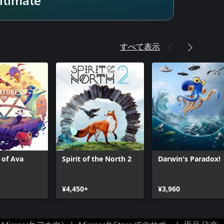
すべて表示
 of Ava
Spirit of the North 2
Darwin's Paradox!
¥4,450+
¥3,960