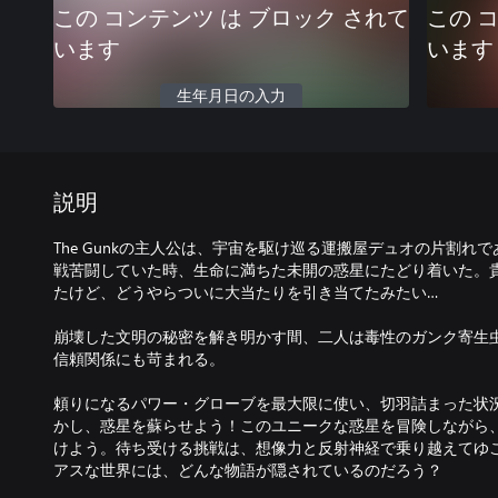
この コンテンツ は ブロック されて
この 
います
います
生年月日の入力
説明
The Gunkの主人公は、宇宙を駆け巡る運搬屋デュオの片割れ
戦苦闘していた時、生命に満ちた未開の惑星にたどり着いた。
たけど、どうやらついに大当たりを引き当てたみたい…
崩壊した文明の秘密を解き明かす間、二人は毒性のガンク寄生
信頼関係にも苛まれる。
頼りになるパワー・グローブを最大限に使い、切羽詰まった状
かし、惑星を蘇らせよう！このユニークな惑星を冒険しながら
けよう。待ち受ける挑戦は、想像力と反射神経で乗り越えてゆ
アスな世界には、どんな物語が隠されているのだろう？