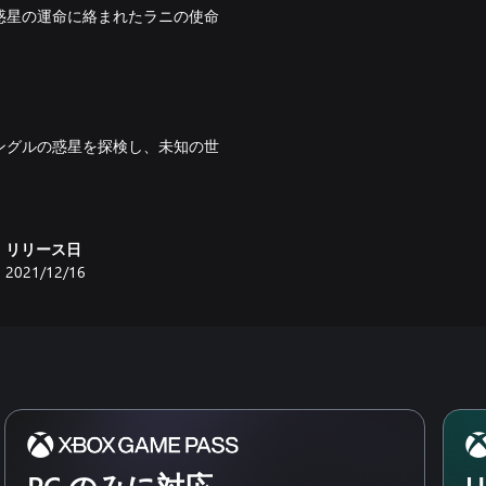
惑星の運命に絡まれたラニの使命
ングルの惑星を探検し、未知の世
せよう。蘇った植物をうまく使っ
人のメインキャラクターは絶え間
リリース日
ヴァの演技は聴き逃がせない。
2021/12/16
き入りたくなる名曲。心を揺さぶる
、リラックスして、他に類を見な
PC のみに対応
U