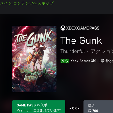
メイン コンテンツへスキップ
The Gunk
Thunderful
•
アクション
Xbox Series X|S に
GAME PASS を入手
購入
- OR -
Premium に含まれています
¥2,700