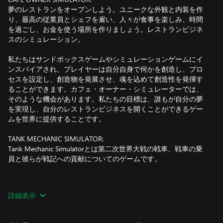
夢のレストランをオープンしよう。ユニークな外観と内装を作
り、最高の従業員とシェフを雇い、人々が食事を楽しみ、時間
を過ごし、お金を使う場所を作りましょう。レストランビジネ
スのシミュレーション。
私たちはサンドボックスゲームやシミュレーションゲームにイ
ンスパイアされ、プレイヤーは自分自身で何かを創造し、プロ
セスを設定し、創造物を発展させ、魂を込めて創造性を発揮す
ることができます。カフェ・オーナー・シミュレーターでは、
そのような機会があります。私たちの目標は、誰もが自分の夢
を実現し、自分のレストランビジネスを開くことができるゲー
ムを世界に提供することです。
TANK MECHANIC SIMULATOR:
Tank Mechanic Simulatorとは第二次世界大戦の戦車、戦車の乗
員と彼らが戦記への貢献についてのゲームです。
詳細表示
戦車の博物館のオーナーは壊れた戦車や捨てられた戦車を取り
戻して修理すべきです。