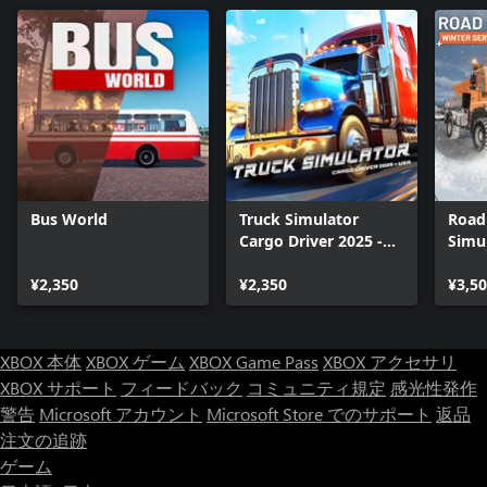
Bus World
Truck Simulator
Road
Cargo Driver 2025 -
Simul
USA
Servi
¥2,350
¥2,350
¥3,5
XBOX 本体
XBOX ゲーム
XBOX Game Pass
XBOX アクセサリ
XBOX サポート
フィードバック
コミュニティ規定
感光性発作
警告
Microsoft アカウント
Microsoft Store でのサポート
返品
注文の追跡
ゲーム