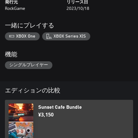
発行元
リリース日
RockGame
2023/10/18
オフロードで忘れられた戦車を見つけて. 最終的なエリアが見つ
かったら、金属探知機などの特別な工具を使用して、戦車の正
一緒にプレイする
確な位置を特定しして. 掘削エリアを設定し、戦車を取り出して
みて！
XBOX One
XBOX Series X|S
機能
取り出された戦車を作業場に移動して. 次に、改修加工を開始し
て。 錆びたパーツを取り外し、新しい部品と交換して。 購入す
シングルプレイヤー
るか、自分で修正してください！
エディションの比較
地形の変形システムを使いますからプレイヤーはプレイヤー
は、どこで、どのように移動したいのかを慎重に考えなければ
Sunset Cafe Bundle
¥3,150