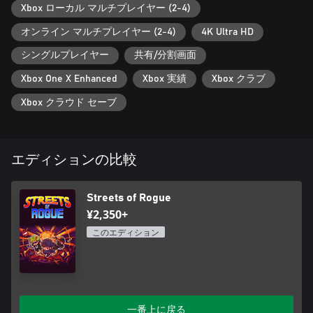
Xbox ローカル マルチプレイヤー (2-4)
オンライン マルチプレイヤー (2-4)
4K Ultra HD
シングルプレイヤー
共有/分割画面
Xbox One X Enhanced
Xbox 実績
Xbox クラブ
Xbox クラウド セーブ
エディションの比較
Streets of Rogue
¥2,350+
このエディション
一番上に戻る