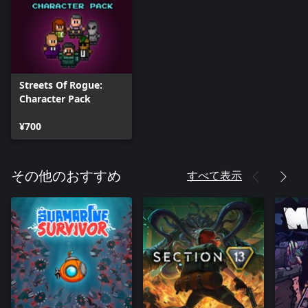
Streets Of Rogue:
Character Pack
¥700
すべて表示
その他のおすすめ