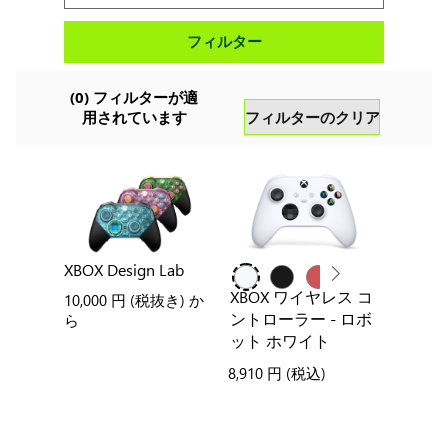
ア
フィルター
ク
セ
サ
(
0
) フィルターが適
フィルターのクリア
用されています
リ
を
検
索
す
る
XBOX Design Lab
XBOX ワイヤレス コ
10,000 円
(税抜き) か
ントローラー - ロボ
ら
ット ホワイト
8,910 円
(税込)