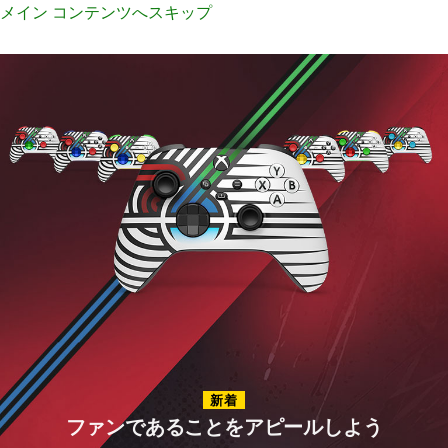
メイン コンテンツへスキップ
ア
ク
セ
サ
リ
新着
ファンであることをアピールしよう