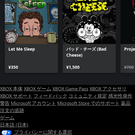
Let Me Sleep
バッド・チーズ (Bad
Proje
Cheese)
¥350
¥1,500
¥700
XBOX 本体
XBOX ゲーム
XBOX Game Pass
XBOX アクセサリ
XBOX サポート
フィードバック
コミュニティ規定
感光性発作
警告
Microsoft アカウント
Microsoft Store でのサポート
返品
注文の追跡
ゲーム
日本語 (日本)
プライバシーに関する選択