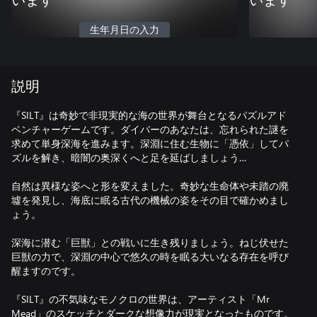
います
います
生年月日の入力
説明
『SILT』は奇妙で非現実的な海の世界が舞台となるパズルアド
ベンチャーゲームです。ダイバーのあなたは、忘れられた謎を
求めて単身深海を進みます。深淵に住む生物に「憑依」してパ
ズルを解き、暗闇の奥深くへと足を延ばしましょう…
自然は異様な姿へと形を変えました。奇妙な生命体や未踏の廃
墟を発見し、海底に眠る古代の機械の姿をその目で確かめまし
ょう。
深海に潜む「巨獣」との戦いに生き残りましょう。ねじ伏せた
巨獣の力で、深淵の中心で悠久の時を眠る大いなる存在を呼び
醒ますのです。
『SILT』の不気味なモノクロの世界は、アーティスト「Mr
Mead」のスケッチとダークな想像力が現実となったものです。