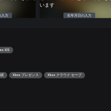
います
の入力
生年月日の入力
es X|S
実績
Xbox プレゼンス
Xbox クラウド セーブ