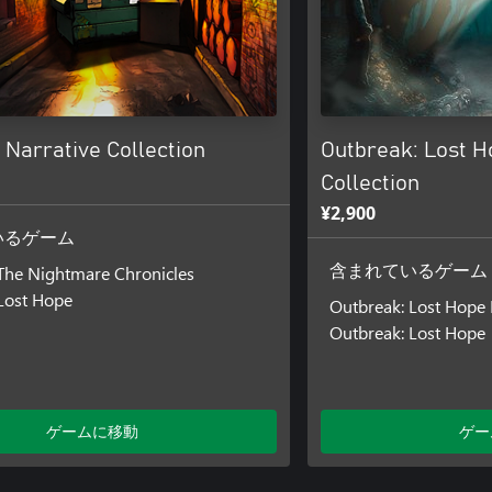
 Narrative Collection
Outbreak: Lost Ho
Collection
¥2,900
いるゲーム
The Nightmare Chronicles
含まれているゲーム
Lost Hope
Outbreak: Lost Hope D
Outbreak: Lost Hope
ゲームに移動
ゲー