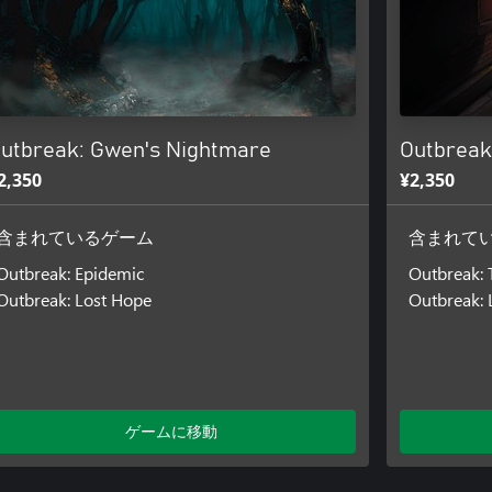
utbreak: Gwen's Nightmare
Outbreak
2,350
¥2,350
含まれているゲーム
含まれて
Outbreak: Epidemic
Outbreak: 
Outbreak: Lost Hope
Outbreak: 
ゲームに移動