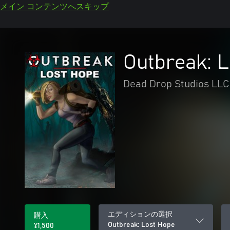
メイン コンテンツへスキップ
Outbreak: 
Dead Drop Studios LLC
エディションの選択
購入
Outbreak: Lost Hope
¥1,500