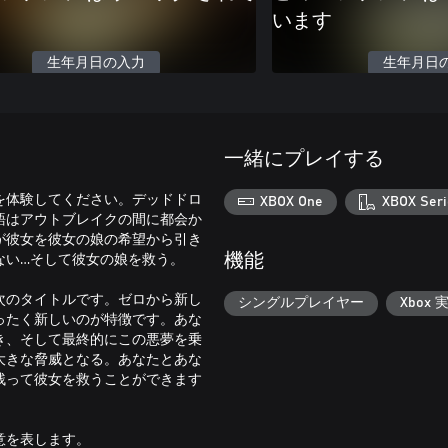
います
生年月日の入力
生年月日
一緒にプレイする
を体験してください。デッドドロ
XBOX One
XBOX Seri
語はアウトブレイクの間に都会か
が彼女を彼女の娘の希望から引き
ない…そして彼女の娘を救う。
機能
次のタイトルです。ゼロから新し
シングルプレイヤー
Xbox 
ったく新しいのが特徴です。あな
き、そして最終的にこの悪夢を乗
大きな脅威となる。あなたとあな
き残って彼女を救うことができます
意を表します。