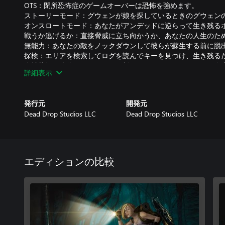
OTS：閉所恐怖症のゲームオーバーは恐怖を強めます。
ストーリーモード：グウェンが娘を探しているときのグウェン
オンスロートモード：あなたがアンデッドに逆らって生き残る
戦うか逃げるか：直接脅威に立ち向かうか、あなたの人生のた
無能力：あなたの敵をノックダウンして彼らが蘇生する前に脱
探検：エリアを検索してログを読んでキーを見つけ、生き残る
進捗状況：節約は限られており制限されています。あなたの進
詳細表示
ィスクを見つけなさい。
保管：商品を見つけてキャッシュに保管することで、限定在庫
バックパック：あなたの持ち物のサイズを増やすためにリュッ
発行元
開発元
難易度：複数の不自由な難易度モードでプレイします。
Dead Drop Studios LLC
Dead Drop Studios LLC
防衛：アンデッドに対する多数の銃器と近接武器を利用する。
英語版 ※日本語字幕には対応しておりません。
エディションの比較