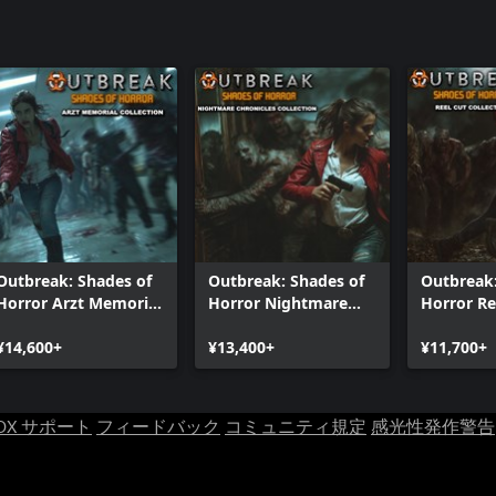
Outbreak: Shades of
Outbreak: Shades of
Outbreak:
Horror Arzt Memorial
Horror Nightmare
Horror Re
Collection
Chronicles Collection
Collectio
¥14,600+
¥13,400+
¥11,700+
OX サポート
フィードバック
コミュニティ規定
感光性発作警告