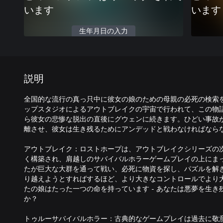
います
います
生年月日の入力
説明
全国的な流行の真っ只中に彼女の娘のための母親の必死の検索
ップスタジオによるアウトブレイクの宇宙で行われて、この物
ら彼女の悲惨な脱出の直後にグウェンに続きます。ひどい事故
離させ、彼女は生き残るためにアンデッドと戦わなければなら
アウトブレイク：ロストホープは、アウトブレイクシリーズの
く構築され、肩越しのサバイバルホラーゲームプレイの上にま
たが巨大な大群を通って戦い、必死に物資を探し、パズルを解
り越えようとすればするほど、より大きなコントロールでより
たの娘はたった一つの命を持っています - あなたは悪夢を生
か？
トゥルーサバイバルホラー：古典的なゲームプレイは過去に敬