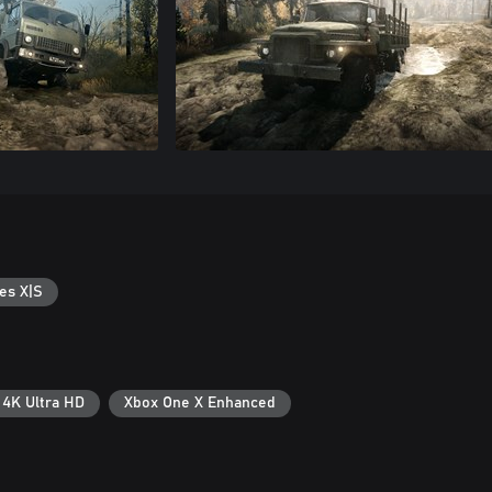
es X|S
4K Ultra HD
Xbox One X Enhanced