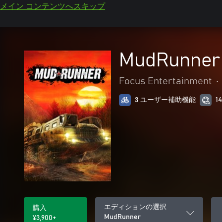
メイン コンテンツへスキップ
MudRunner
Focus Entertainment
•
3 ユーザー補助機能
1
エディションの選択
購入
MudRunner
¥3,900+