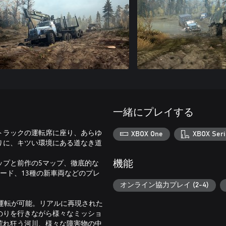
一緒にプレイする
トラックの運転席に座り、あらゆ
XBOX One
XBOX Seri
りに、キツい環境にある道なき道
ップと前作の5マップ、徹底的な
機能
ード、13種の新車両などのプレ
オンライン協力プレイ (2-4)
運転が可能。リアルに再現された
のりを行きながら様々なミッショ
荒れ狂う河川、様々な障害物の中