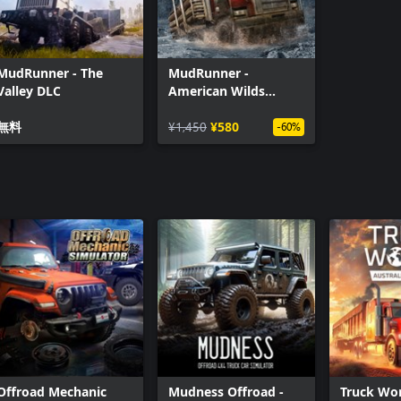
MudRunner - The
MudRunner -
Valley DLC
American Wilds
Expansion
無料
¥1,450
¥580
-60%
Offroad Mechanic
Mudness Offroad -
Truck Wor