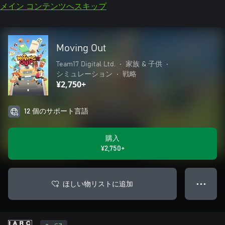
メイン コンテンツへスキップ
Moving Out
Team17 Digital Ltd.
•
家族 & 子供
•
シミュレーション
•
戦略
¥2,750+
12 個のサポート言語
購入
¥2,750+
ほしい物リストに追加
● ● ●