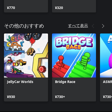
Month Pack
¥770
¥320
すべて表示
その他のおすすめ
JellyCar Worlds
Bridge Race
ASMR
¥930
¥730+
¥730