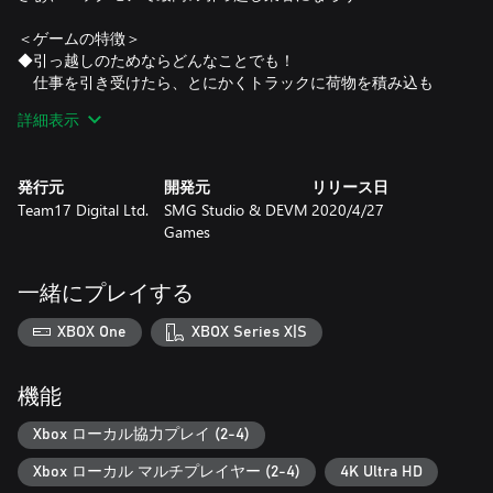
＜ゲームの特徴＞
◆引っ越しのためならどんなことでも！
仕事を引き受けたら、とにかくトラックに荷物を積み込も
う。
詳細表示
2階から1階に家具を投げてもいいし、邪魔な窓は割ってもい
い！
ときにはオバケが出る家もあるけど、そんなときはビンタで
発行元
開発元
リリース日
対応だ！
Team17 Digital Ltd.
SMG Studio & DEVM
2020/4/27
引っ越しを成功させるためにいろんなアイデアを試してみよ
Games
う。
◆最大4人の協力プレイでワイワイ楽しもう！
一緒にプレイする
1人では早く運べない重い荷物も友達と一緒に持てば安心だ！
可愛い従業員をみんなで選んだら、色や服をカスタムしてみ
XBOX One
XBOX Series X|S
よう。
もしも、クリアが難しいと思ったら「アシストモード」をオ
ンに！
機能
パックモアで大切なのは楽しく挑戦し続けることなんだ！
Xbox ローカル協力プレイ (2-4)
Xbox ローカル マルチプレイヤー (2-4)
4K Ultra HD