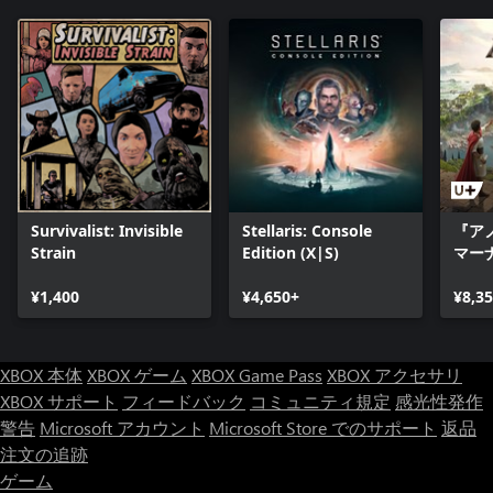
Survivalist: Invisible
Stellaris: Console
『アノ
Strain
Edition (X|S)
マー
¥1,400
¥4,650+
¥8,3
XBOX 本体
XBOX ゲーム
XBOX Game Pass
XBOX アクセサリ
XBOX サポート
フィードバック
コミュニティ規定
感光性発作
警告
Microsoft アカウント
Microsoft Store でのサポート
返品
注文の追跡
ゲーム