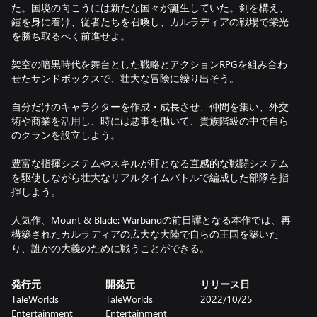
た。国境の向こうには新たな国々が誕生していた。剣を構え、
鎧を身に着け、従者たちを召喚し、カルラディアの戦場で栄光
を勝ち取るべく前進せよ。
架空の暗黒時代を舞台とした戦略とアクションRPGを組み合わ
せたサンドボックスで、壮大な冒険に繰り出そう。
自分だけのキャラクターを作成・成長させ、仲間を集い、外交
術や商業を活用し、時には悪事を働いて、貴族階級の中で自ら
のクランを設立しよう。
豊富な指揮システムやスキルが肝となる直感的な戦闘システム
を駆使しながら壮大なリアルタイムバトルで編成した部隊を指
揮しよう。
人気作、Mount & Blade: Warbandの前日譚となる本作では、再
構築されたカルラディアの広大な大陸で自らの王国を築いた
り、誰かの大義のために戦うことができる。
発行元
開発元
リリース日
TaleWorlds
TaleWorlds
2022/10/25
Entertainment
Entertainment