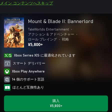
メイン コンテンツへスキップ
Mount & Blade II: Bannerlord
TaleWorlds Entertainment
•
アクション & アドベンチャー
•
ロール プレイング
•
戦略
¥5,800+
Xbox Series X|S に最適化されています
スマート デリバリー
Xbox Play Anywhere
14 個のサポート言語
ほとんど互換性あり
購入
¥5,800+