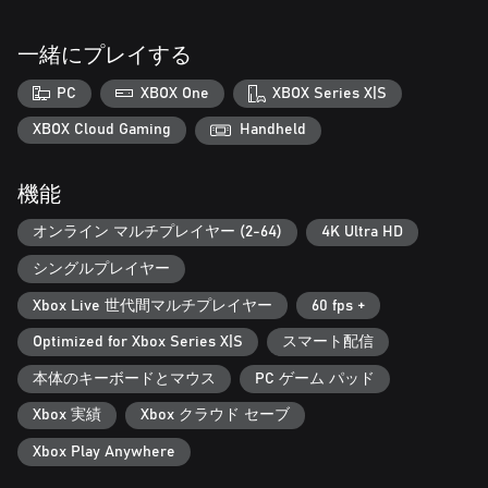
一緒にプレイする
PC
XBOX One
XBOX Series X|S
XBOX Cloud Gaming
Handheld
機能
オンライン マルチプレイヤー (2-64)
4K Ultra HD
シングルプレイヤー
Xbox Live 世代間マルチプレイヤー
60 fps +
Optimized for Xbox Series X|S
スマート配信
本体のキーボードとマウス
PC ゲーム パッド
Xbox 実績
Xbox クラウド セーブ
Xbox Play Anywhere