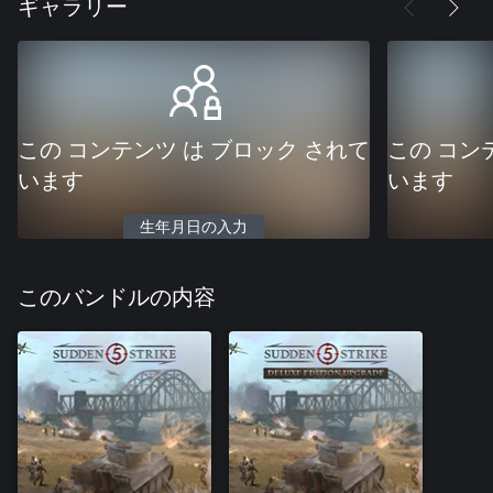
ギャラリー
この コンテンツ は ブロック されて
この コン
います
います
生年月日の入力
このバンドルの内容