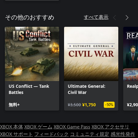
すべて表示
その他のおすすめ
US Conflict — Tank
Ultimate General:
Realp
Battles
Civil War
無料+
¥3,500
¥1,750
¥2,9
-50%
XBOX 本体
XBOX ゲーム
XBOX Game Pass
XBOX アクセサリ
XBOX サポート
フィードバック
コミュニティ規定
感光性発作