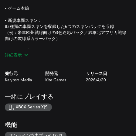
• ゲーム本編
• 新規車両スキン：
83種類の車両スキンを収録した6つのスキンパックを収録
（例：米軍欧州戦線向けの3色迷彩パック／独軍北アフリカ戦線
向けの灰緑系カラーパック）
• 限定マップ：
詳細表示
戦術的挑戦を広げる2種類の限定PvPマップを収録。「制圧戦
（夜）」と「拠点突破（冬）」で、戦術兵器のあらゆる側面に
おけるあなたの専門知識が試されます
発行元
開発元
リリース日
Kalypso Media
Kite Games
2026/4/20
• 戦術と叙事詩の融合：
高音質でダウンロード可能なオリジナルサウンドトラックを収
録。オーケストラによる迫力と雰囲気豊かな楽曲が融合し、
一緒にプレイする
East Connection Music Recordingスタジオで収録された、ブダペ
スト・アート・オーケストラ演奏の印象的なメインテーマも含
XBOX Series X|S
まれています。
※外部ダウンロード形式で提供
機能
オンライン協力プレイ (2-2)