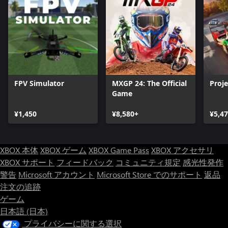
FPV Simulator
MXGP 24: The Official
Proj
Game
¥1,450
¥8,580+
¥5,4
XBOX 本体
XBOX ゲーム
XBOX Game Pass
XBOX アクセサリ
XBOX サポート
フィードバック
コミュニティ規定
感光性発作
警告
Microsoft アカウント
Microsoft Store でのサポート
返品
注文の追跡
ゲーム
日本語 (日本)
プライバシーに関する選択