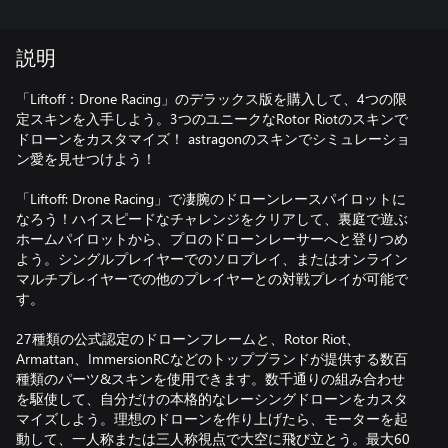
説明
「Liftoff：Drone Racing」のデラックス版を購入して、4つの限
定スキンを入手しよう。3つのユニークなRotor Riotのスキンで
ドローンをカスタマイズ！ astragonのスキンでシミュレーショ
ン愛を見せつけよう！
「Liftoff: Drone Racing」で凄腕のドローンレースパイロットに
なろう！ハイスピードなチャレンジをクリアして、裏庭で遊ぶ
ホームパイロットから、プロのドローンレーサーへと登りつめ
よう。シングルプレイヤーでのソロプレイ、またはオンライン
マルチプレイヤーでの他のプレイヤーとの対戦プレイが可能で
す。
27種類の公式認定のドローンフレームと、Rotor Riot、
Armattan、ImmersionRCなどのトップブランドが提供する数百
種類のパーツ&スキンを使用できます。数千通りの組み合わせ
を駆使して、自分だけの本格的なレーシングドローンをカスタ
マイズしよう。理想のドローンを作り上げたら、モーターを起
動して、一人称または三人称視点で大空に飛び立とう。最大60