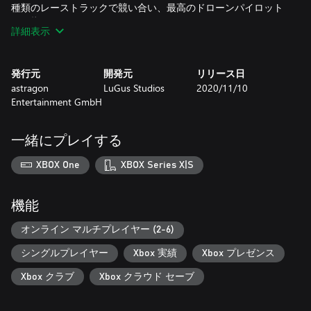
種類のレーストラックで競い合い、最高のドローンパイロット
を目指そう。
詳細表示
バラエティに富んだ様々なゲームモードとフライトモードをご
用意。実際に飛行経験を持つプロのドローンパイロットでも、
発行元
開発元
リリース日
ドローンレースの初心者でも楽しめます。
astragon
LuGus Studios
2020/11/10
Entertainment GmbH
世界中の一流ドローンパイロットがテストし推奨した最新鋭の
ドローンフィジックスを満喫してください。「Liftoff: Drone
Racing」でリアルなドローンを飛ばせば、完全なヴァーチャル
一緒にプレイする
であることを忘れるくらい没頭できます！エキサイティングな
キャンペーンモードでは、ドローンレースの歴史を学べます！
XBOX One
XBOX Series X|S
コンソール用に最適化された操作性を実現。経験豊富なパイロ
ットは、様々なコースを探索したり、他のパイロットとのレー
機能
スを楽しめます。初心者は実戦前に飛行技術をトレーニングで
きます。
オンライン マルチプレイヤー (2-6)
シングルプレイヤー
Xbox 実績
Xbox プレゼンス
Xbox クラブ
Xbox クラウド セーブ