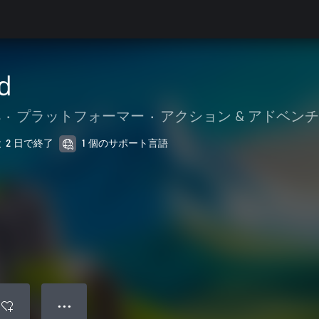
d
s
•
プラットフォーマー
•
アクション & アドベン
と 2 日で終了
1 個のサポート言語
● ● ●