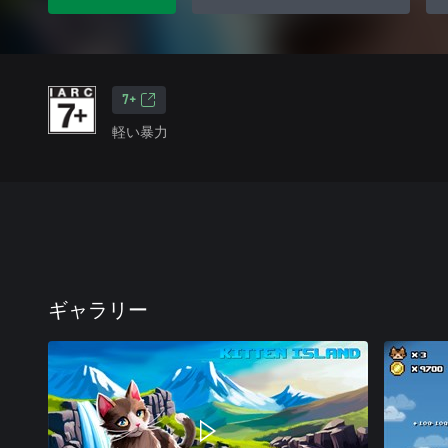
7+
軽い暴力
ギャラリー