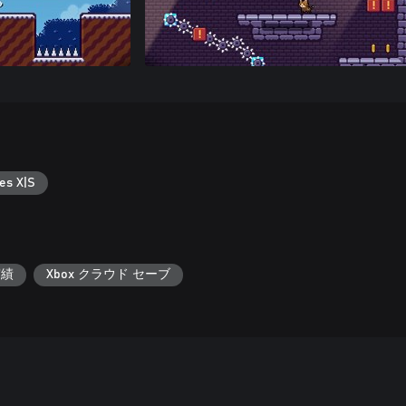
es X|S
実績
Xbox クラウド セーブ