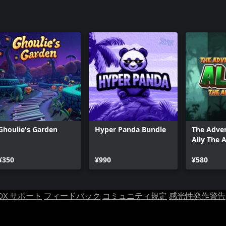
Ghoulie's Garden
Hyper Panda Bundle
The Adven
Ally The A
(XBox Ser
¥350
¥990
¥580
OX サポート
フィードバック
コミュニティ規定
感光性発作警告