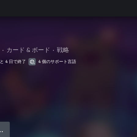
•
カード & ボード
•
戦略
あと 4 日で終了
4 個のサポート言語
● ●