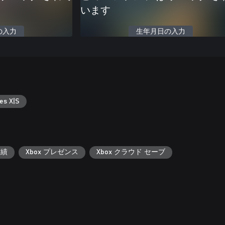
います
の入力
生年月日の入力
es X|S
実績
Xbox プレゼンス
Xbox クラウド セーブ