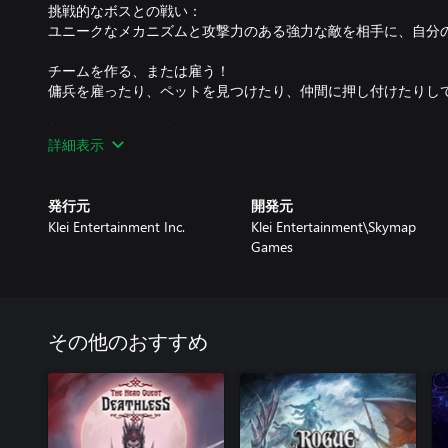
挑戦的なボスとの戦い：
ユニークなメカニズムと攻撃力のある強力な敵を相手に、自分
チームを作る、または雇う！
傭兵を雇ったり、ペットを見つけたり、仲間に押し付けたりし
数百ものカードを使いこなす
詳細表示
各キャラクターには、独自の交渉デッキと戦闘デッキが用意さ
力なアイテムカードを手に入れよう。
発行元
開発元
決断の重要性
Klei Entertainment Inc.
Klei Entertainment\Skymap
敵を殺すと、その仲間の怒りを買うことになりますが、敵を助
Games
があなたの行動をすべて覚えているので、賢い選択が必要です
崩壊したSF世界を探索
Havariaの世界は過酷な場所であり、より過酷な住人で溢れて
人々がいる、緑豊かな、手書きの世界を探索しましょう。
その他のおすすめ
駆け引き
各キャラクターには、派閥の忠誠心とあなたに対する評価があ
きして、最も強力な社会的利益を手に入れましょう。ただし、
の恨みを買うことになるので、注意が必要です。