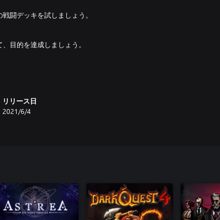
の戦闘デッキを試しましょう。
て、目的を達成しましょう。
れています。倒した敵や報酬で強
リリース日
2021/6/4
けると危険な駒が残ります。誰も
。
います。あなたの命を狙おうとする
ります。ライバルとの間で駆け引
裏切る相手を間違えると、その人