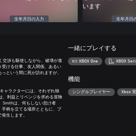
います
生年月日の入力
生年月日
一緒にプレイする
はなく交渉も駆使しながら、破壊が進
XBOX One
XBOX Seri
き受ける仕事、友人関係、あるい
あっという間に死が訪れますが、
機能
ークなキャラクターには、それぞれ独
シングルプレイヤー
Xbox 
lは、利益とリベンジを求める冒険
Smithは、何もしない怠け者
、手柄を立てる場所とともに、プ
で発生します。