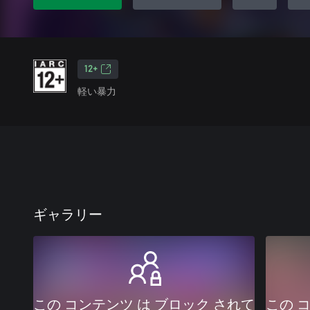
12+
軽い暴力
ギャラリー
この コンテンツ は ブロック されて
この 