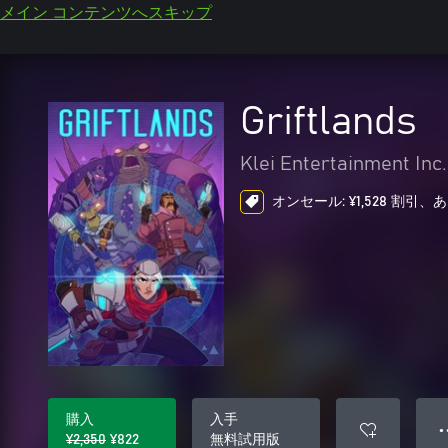
メイン コンテンツへスキップ
Griftlands
Klei Entertainment Inc.
オンセール: ¥1,528 割引、
購入
入手
● 
¥2,350
¥822
無料試用版