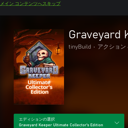
メイン コンテンツへスキップ
Graveyard K
tinyBuild
•
アクション 
エディションの選択
Graveyard Keeper Ultimate Collector's Edition