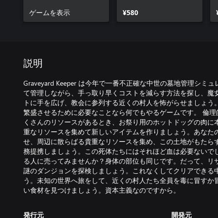
ゲームを表示
¥580
説明
Graveyard Keeper は今年で一番不正確な中世の墓地管理
て管理しながら、手っ取り早くコストを減らす方法を探し、魔
トに手を広げ、教会に参列する近くの村人を怖がらせましょう
繁盛させるために必要なことなら何でもやるゲームです。 倫理
くさんのリソースがあるとき、お祭り用のホットドッグの肉に本
重なリソースを集めて新しいアイテムを作りましょう。あなた
せ、周辺に散らばる貴重なリソースを集め、この土地がもたらす
務提携しましょう。この死体たちにはそれほど血は必要ないで
る人に売ってみませんか？身体の部位も同じです。だって、リ
謎のダンジョンを探検しましょう。これなくしてクリアできる
う。未知の世界へ旅をして、近くの村人たち全員を毒に冒すか
い食材を見つけましょう。資本主義なのですから。
発行元
開発元