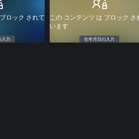
 ブロック されて
この コンテンツ は ブロック さ
います
の入力
生年月日の入力