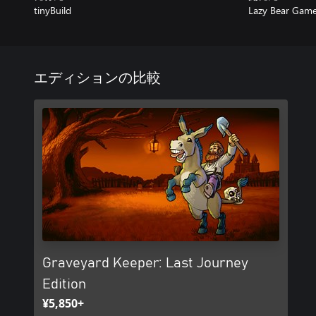
tinyBuild
Lazy Bear Gam
エディションの比較
Graveyard Keeper: Last Journey
Edition
¥5,850+