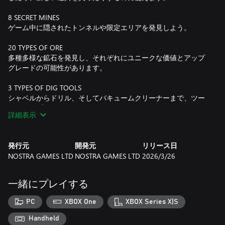
8 SECRET MINES
ゲーム中に隠されたトンネルや限定エリアを発見しよう。
20 TYPES OF ORE
多種多様な鉱石を発見し、それぞれにユニークな価値とアップ
グレードの可能性があります。
3 TYPES OF DIG TOOLS
シャベルからドリル、そしてバキュームクリーナーまで、ツー
ルをアップグレードしよう。
詳細表示
CONSUMABLES
爆発力のあるダイナマイトや、暗い場所での視認性を高めるラ
発行元
開発元
リリース日
ンプを活用しよう。
NOSTRA GAMES LTD
NOSTRA GAMES LTD
2026/3/26
4 BIOMES
掘削体験や資源の入手に影響を与える多様な環境を探索しよ
一緒にプレイする
う。
PC
XBOX One
XBOX Series X|S
69 UPGRADES
レア鉱物の特別アップグレードを含む、充実したアップグレー
Handheld