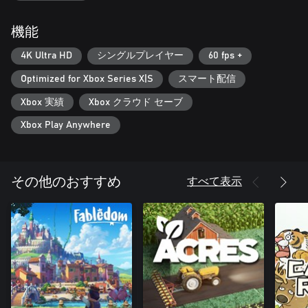
ドシステムですべての装備を強化しよう。
機能
NOSTRA.GAMESチームが贈る、新しい楽しいゲームをチェック
しよう。
4K Ultra HD
シングルプレイヤー
60 fps +
あなたは真の深海に到達できるか？
Optimized for Xbox Series X|S
スマート配信
Xbox 実績
Xbox クラウド セーブ
Xbox Play Anywhere
すべて表示
その他のおすすめ