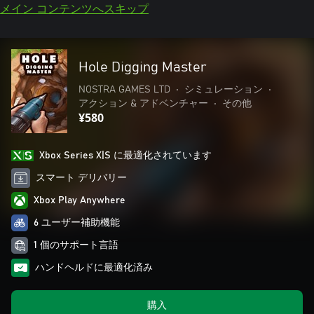
メイン コンテンツへスキップ
Hole Digging Master
NOSTRA GAMES LTD
•
シミュレーション
•
アクション & アドベンチャー
•
その他
¥580
Xbox Series X|S に最適化されています
スマート デリバリー
Xbox Play Anywhere
6 ユーザー補助機能
1 個のサポート言語
ハンドヘルドに最適化済み
購入