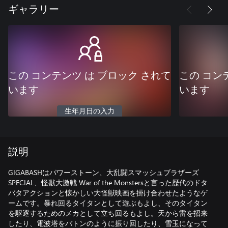
ギャラリー
この コンテンツ は ブロック されて
この コン
います
います
生年月日の入力
説明
GIGABASHはパワーストーン、大乱闘スマッシュブラザーズ
SPECIAL、怪獣大激戦 War of the Monstersと言った歴代のドタ
バタアクションと懐かしい大怪獣映画を掛け合わせたようなゲ
ームです。暴れ回るタイタンとして遊ぶもよし、そのタイタン
を駆逐するためのメカとして立ち回るもよし。天から雷を招来
したり、電波塔をバトンのように振り回したり、雪玉になって