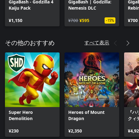
GigaBash - Godzilla 4
GigaBash | Godzilla:
Giga
Kaiju Pack
Nemesis DLC
Rebi
¥1,150
¥700
¥595
¥700
-15%
すべて表示
その他のおすすめ
Super Hero
Heroes of Mount
『ハ
Demolition
Dragon
クィ
ピオ
¥230
¥2,350
¥4,9