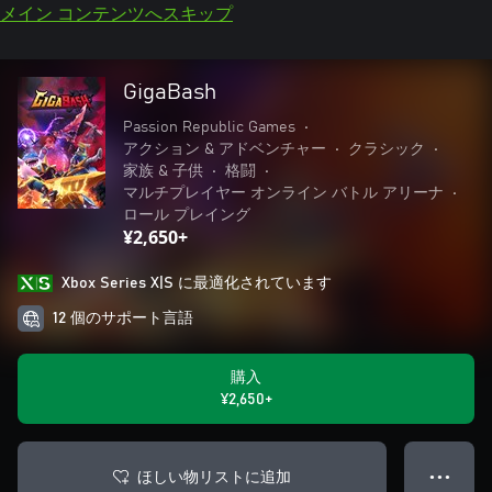
メイン コンテンツへスキップ
GigaBash
Passion Republic Games
•
アクション & アドベンチャー
•
クラシック
•
家族 & 子供
•
格闘
•
マルチプレイヤー オンライン バトル アリーナ
•
ロール プレイング
¥2,650+
Xbox Series X|S に最適化されています
12 個のサポート言語
購入
¥2,650+
ほしい物リストに追加
● ● ●