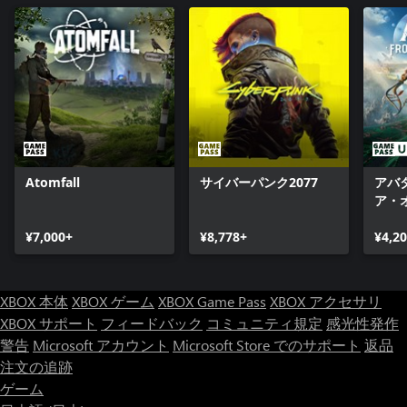
Atomfall
サイバーパンク2077
アバ
ア・
¥7,000+
¥8,778+
¥4,2
XBOX 本体
XBOX ゲーム
XBOX Game Pass
XBOX アクセサリ
XBOX サポート
フィードバック
コミュニティ規定
感光性発作
警告
Microsoft アカウント
Microsoft Store でのサポート
返品
注文の追跡
ゲーム