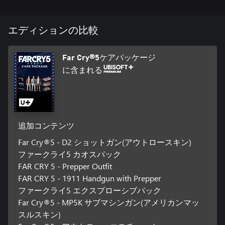
たはプレイヤー2人のCO-OPでプレイしよう。敵に向けて投げ
られるシャベルなど膨大な武器を駆使し、マッスルカーやバギ
ー、飛行機などをつかってカルト教団を相手に派手に戦おう。
エディションの比較
クマのチーズバーガーや犬のブーマーなど、大人気のファング
フォーハイヤーを連れて、カルト教団の支配からホープカウン
ティを解放せよ。
Far Cry®5ケアパッケージ
に含まれる
追加コンテンツ
Far Cry®5 - D2 ショットガン(アウトロースキン)
ファークライ5 カオスパック
FAR CRY 5 - Prepper Outfit
FAR CRY 5 - 1911 Handgun with Prepper
ファークライ5 エクスプローシブパック
Far Cry®5 - MP5K サブマシンガン(アメリカンマッ
スルスキン)