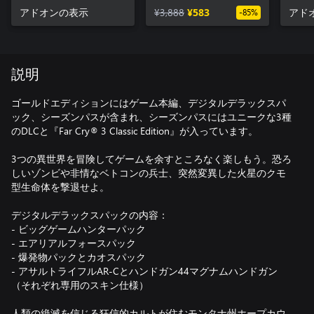
アドオンの表示
¥3,888
¥583
アド
-85%
説明
ゴールドエディションにはゲーム本編、デジタルデラックスパ
ック、シーズンパスが含まれ、シーズンパスにはユニークな3種
のDLCと『Far Cry® 3 Classic Edition』が入っています。
3つの異世界を冒険してゲームを余すところなく楽しもう。恐ろ
しいゾンビや非情なベトコンの兵士、突然変異した火星のクモ
型生命体を撃退せよ。
デジタルデラックスパックの内容：
- ビッグゲームハンターパック
- エアリアルフォースパック
- 爆発物パックとカオスパック
- アサルトライフルAR-Cとハンドガン44マグナムハンドガン
（それぞれ専用のスキン仕様）
人類の絶滅を信じる狂信的カルトが住むモンタナ州ホープカウ