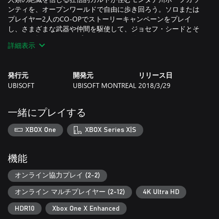
ンティを、オープンワールドで自由に歩き回ろう。ソロまたは
プレイヤー2人のCO-OPでストーリーキャンペーンをプレイ
し、さまざまな武器や仲間を駆使して、ジョセフ・シードとそ
のカルト教団からホープカウンティを解放せよ。
詳細表示
「ファークライ」シリーズの中でも特に人気の高い作品をプレ
イしよう
発行元
開発元
リリース日
たくさんのプレイヤーが集まる『ファークライ5』コミュニティ
UBISOFT
UBISOFT MONTREAL
2018/3/29
に参加して、IGNに「テンポが速く楽しい」と紹介された作品
をチェックしよう。
一緒にプレイする
ジョセフ・シードの狂信的なカルト教団に立ち向かえ
カルト教団「エデンズ・ゲート」とシード・ファミリーからホ
XBOX One
XBOX Series X|S
ープカウンティを解放せよ。カリスマ性あふれるヴィラン「ジ
ョセフ・シード」は本作で初登場。ジョセフ・シードが帰って
くる『ファークライ ニュードーン』、ジョセフが主役となる
機能
『ファークライ6』のDLC「ジョセフの崩壊」へと続く作品をそ
の目で確かめよう。
オンライン協力プレイ (2-2)
オンライン マルチプレイヤー (2-12)
4K Ultra HD
ホープカウンティのオープンワールドをソロまたはCO-OPで思
うがままに探検しよう
HDR10
Xbox One X Enhanced
ホープカウンティの広大なオープンワールドを舞台に、ソロま