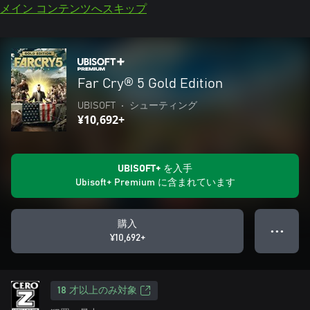
メイン コンテンツへスキップ
Far Cry® 5 Gold Edition
UBISOFT
•
シューティング
¥10,692+
UBISOFT+ を入手
Ubisoft+ Premium に含まれています
購入
● ● ●
¥10,692+
18 才以上のみ対象