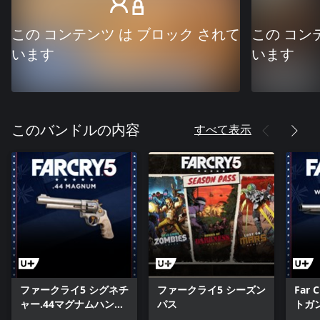
この コンテンツ は ブロック されて
この コン
います
います
すべて表示
このバンドルの内容
ファークライ5 シグネチ
ファークライ5 シーズン
Far 
ャー.44マグナムハンド
パス
トガ
ガン
ン)