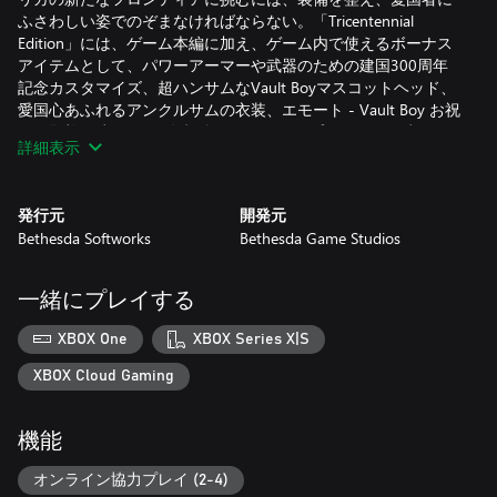
ふさわしい姿でのぞまなければならない。「Tricentennial
Edition」には、ゲーム本編に加え、ゲーム内で使えるボーナス
アイテムとして、パワーアーマーや武器のための建国300周年
記念カスタマイズ、超ハンサムなVault Boyマスコットヘッド、
愛国心あふれるアンクルサムの衣装、エモート - Vault Boy お祝
いの敬礼、建国300周年記念ワークショップポスター、建国300
詳細表示
周年記念 フォトフレームが付属！
発行元
開発元
Bethesda Softworks
Bethesda Game Studios
一緒にプレイする
XBOX One
XBOX Series X|S
XBOX Cloud Gaming
機能
オンライン協力プレイ (2-4)