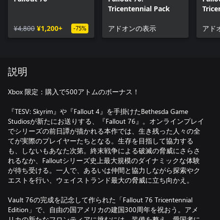
Tricentennial Pack
Trice
¥4,800
¥1,200+
アドオンの表示
アド
-75%
説明
Xbox 限定：購入で500アトムのボーナス！
『TESV: Skyrim』や『Fallout 4』を手掛けたBethesda Game
Studiosが新たにお送りする、『Fallout 76』。オンラインプレイ
でシリーズの前日譚が描かれる本作では、生き残った人々の全
てが実際のプレイヤーたちとなる。生存を目指して協力する
も、しないもあなた次第。終末戦争による破滅の脅威にさらさ
れるなか、Falloutシリーズ史上最大規模のダイナミックな体験
が待ち受ける。一人で、あるいは仲間と協力しながら探索やク
エストを行い、ウェイストランド最大の脅威に立ち向かえ。
Vault 76の完成を記念して作られた「Fallout 76 Tricentennial
Edition」で、自由の国アメリカの建国300周年を祝おう。アメ
リカの新たなフロンティアに挑むには、装備を整え、愛国者に