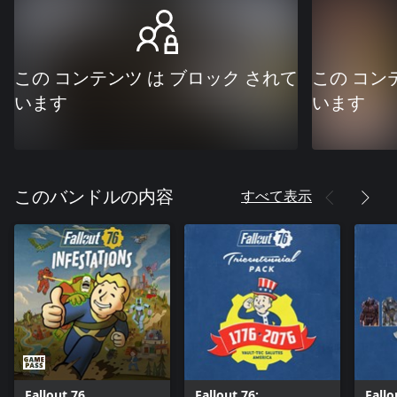
この コンテンツ は ブロック されて
この コン
います
います
すべて表示
このバンドルの内容
Fallout 76
Fallout 76:
Fallo