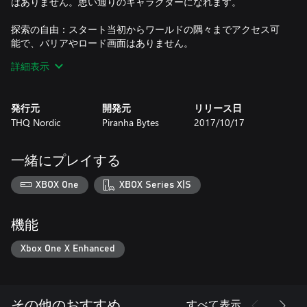
はありません。思い通りのキャラクターになれます。
探索の自由：スタート当初からワールドの隅々までアクセス可
能で、バリアやロード画面はありません。
詳細表示
武器選択の自由：『Elex』はRPG史上最も膨大な武器の選択肢を
誇ります。剣、弓、ハンマー、ショットガン、グレネードラン
チャー、火炎放射器まで、自分のスタイルに合った武器や魔法
発行元
開発元
リリース日
がそろっています。
THQ Nordic
Piranha Bytes
2017/10/17
一緒にプレイする
XBOX One
XBOX Series X|S
機能
Xbox One X Enhanced
すべて表示
その他のおすすめ