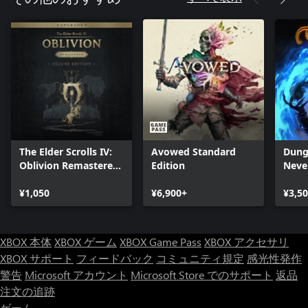
The Elder Scrolls IV:
Avowed Standard
Dung
Oblivion Remastered
Edition
Neve
- Deluxe Edition
Enha
Upgrade
¥1,050
¥6,900+
¥3,5
XBOX 本体
XBOX ゲーム
XBOX Game Pass
XBOX アクセサリ
XBOX サポート
フィードバック
コミュニティ規定
感光性発作
警告
Microsoft アカウント
Microsoft Store でのサポート
返品
注文の追跡
ゲーム