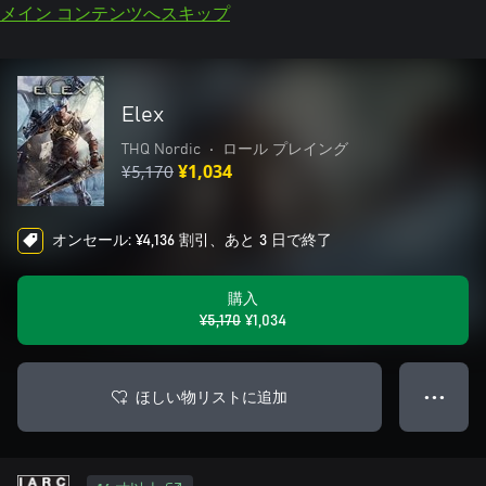
メイン コンテンツへスキップ
Elex
THQ Nordic
•
ロール プレイング
¥5,170
¥1,034
オンセール: ¥4,136 割引、あと 3 日で終了
購入
¥5,170
¥1,034
ほしい物リストに追加
● ● ●