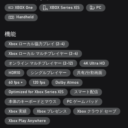
す。スポンサーシップとユニークな報酬を獲得し、すべてのロ
XBOX One
XBOX Series X|S
PC
ケーションを制覇し、これまでで最大のCareerで過激なライバ
ルに挑みましょう。
Handheld
オフロードアクションで競争または協力しよう
機能
Careerを含むオフラインモードで最大4人のローカル分割画面に
より、DIRT 5は友達と順位を争うのに最適なマルチプレイヤー
Xbox ローカル協力プレイ (2-4)
レースゲームになります。オンラインで、最大12人のプレイヤ
ー向けに厳選されたレースプレイリストを投入し、革新的なモ
Xbox ローカル マルチプレイヤー (2-4)
ードでゴールを競います。
オンライン マルチプレイヤー (2-12)
4K Ultra HD
プレイグラウンドで作成、共有、発見
HDR10
シングルプレイヤー
共有/分割画面
DIRTゲームでは初登場の機能。独自のジムカーナ、スマッシュ
アタック、タイムアタックチャレンジを作成して、友達やDIRT
60 fps +
120 fps
Dolby Atmos
コミュニティとオンラインで共有できます。
Optimized for Xbox Series X|S
スマート配信
本体のキーボードとマウス
PC ゲーム パッド
Xbox 実績
Xbox プレゼンス
Xbox クラウド セーブ
Xbox Play Anywhere