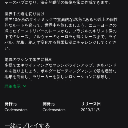
ャーのハブになり、決定的瞬間の映像を常に作成できます。
世界中の道を切り開け
世界10か所のダイナミックで驚異的な環境にある70以上の個性
的なルートを巡って、世界中を旅しましょう。ニューヨークの
凍ったイーストリバーのレースから、ブラジルのキリスト像の
下でのレース、ノルウェーのオーロラが輝くレースまで、ライ
バル、地形、絶えず変化する極限状況にチャレンジしてくださ
い。
驚異のマシンで限界に挑め
多様でエキサイティングなマシンがラインアップ、さあハンド
ルを握りましょう。ボルダービーティングマシンで最も過酷な
地形を制覇し、ラリーカーを新しいロケーションに移動し、
900馬力のスプリントカーの力を体感してください。
詳細表示
Rallycross、GT、超大型トラック、バギー、マッスルカーが究極
のオフロードガレージに勢ぞろい。
発行元
開発元
リリース日
スターが満載のCareerでスポットライトを浴びろ
Codemasters
Codemasters
2020/11/6
DIRT 5のストーリー主導のCareerモードの主演キャストは世界
的に有名な声優トロイ・ベイカーとノーラン・ノースです。ア
イコンの指導の下で、注目を浴びるあなたに期待されているの
一緒にプレイする
は、拡張された世界のオフレースで新しいスターになることで