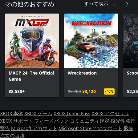
すべて表示
その他のおすすめ
MXGP 24: The Official
Wreckreation
Scoo
Game
¥8,580+
¥5,200
¥3,120
¥2,3
-40%
XBOX 本体
XBOX ゲーム
XBOX Game Pass
XBOX アクセサリ
XBOX サポート
フィードバック
コミュニティ規定
感光性発作
警告
Microsoft アカウント
Microsoft Store でのサポート
返品
注文の追跡