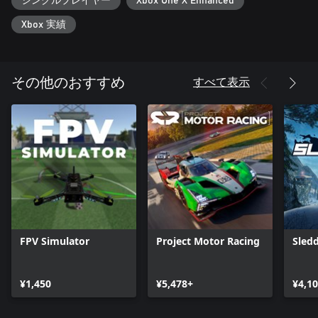
シングルプレイヤー
Xbox One X Enhanced
Xbox 実績
すべて表示
その他のおすすめ
FPV Simulator
Project Motor Racing
Sled
¥1,450
¥5,478+
¥4,1