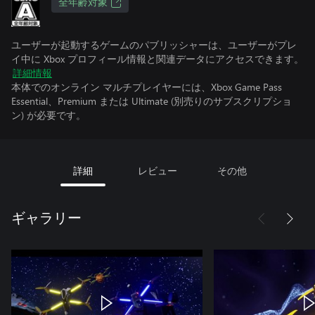
全年齢対象
ユーザーが起動するゲームのパブリッシャーは、ユーザーがプレ
イ中に Xbox プロフィール情報と関連データにアクセスできます。
詳細情報
本体でのオンライン マルチプレイヤーには、Xbox Game Pass
Essential、Premium または Ultimate (別売りのサブスクリプショ
ン) が必要です。
詳細
レビュー
その他
ギャラリー