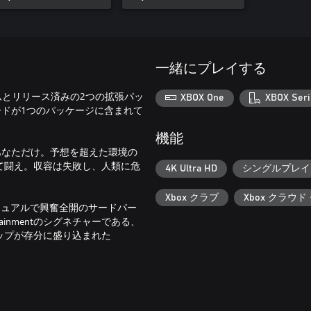
一緒にプレイする
ームとリリース済みの2つの拡張パッ
XBOX One
XBOX Seri
アップグレードが1つのパッケージに含まれて
機能
あなただけ。予想を超えた環境の
て闘え。収容は失敗し、人類に危
4K Ultra HD
シングルプレイ
Xbox クラブ
Xbox クラウド
ビジュアルで興奮全開のサードパー
ainmentのシグネチャーである、
ップが存分に盛り込まれた