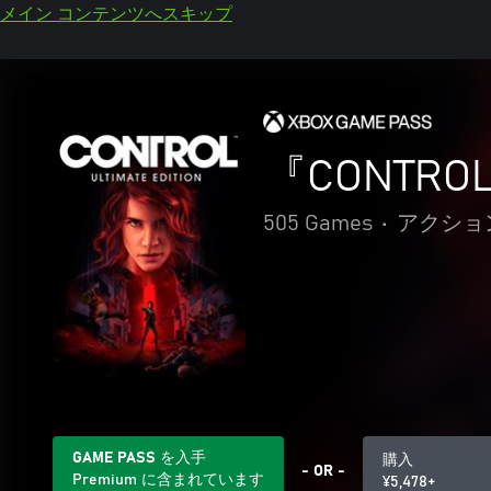
メイン コンテンツへスキップ
『CONT
505 Games
•
アクショ
GAME PASS を入手
購入
- OR -
Premium に含まれています
¥5,478+