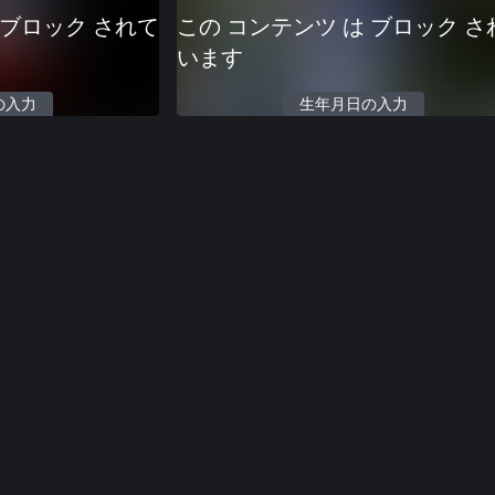
 ブロック されて
この コンテンツ は ブロック さ
います
の入力
生年月日の入力