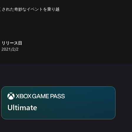
くされた奇妙なイベントを乗り越
。
い方法を発見せよ。
リリース日
2021/2/2
境では、予想をはるかに超えた世
Ultimate