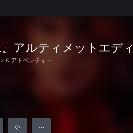
ROL』アルティメットエデ
ン & アドベンチャー
● ● ●