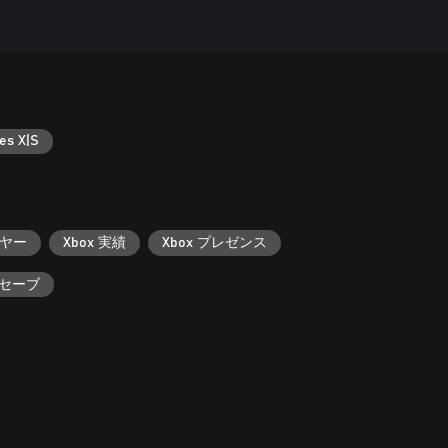
es X|S
ヤー
Xbox 実績
Xbox プレゼンス
 セーブ