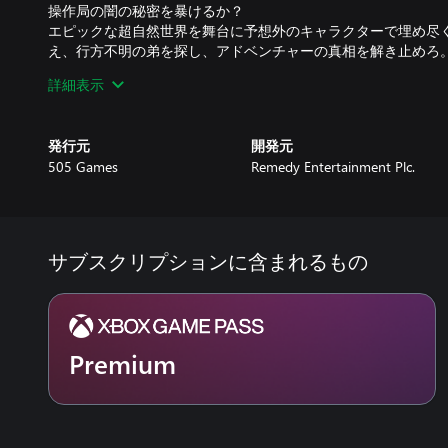
操作局の闇の秘密を暴けるか？
エピックな超自然世界を舞台に予想外のキャラクターで埋め尽
え、行方不明の弟を探し、アドベンチャーの真相を解き止めろ
詳細表示
全てが武器となる。
武器、念動能力を駆使して、破壊を解放せよ。
周囲にあるものを強力な武器に変換して、敵を全滅させる新し
発行元
開発元
505 Games
Remedy Entertainment Plc.
隠された世界を探検。
秘密だらけの政府のエージェント、
この世界に入り込み深く探索せよ。常にシフトする操作局の環
界が待っている…
サブスクリプションに含まれるもの
主導権を取り戻せ。
興奮全開のミッションで残虐な敵やボスとの戦い。
Premium