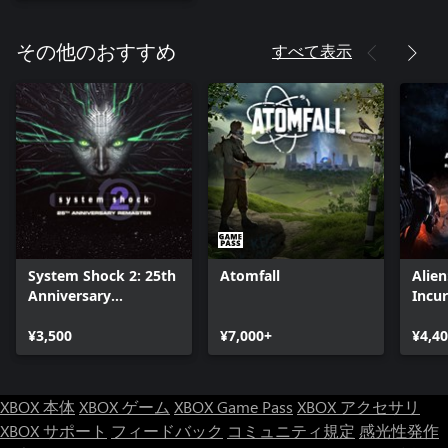
すべて表示
その他のおすすめ
System Shock 2: 25th
Atomfall
Alie
Anniversary
Incu
Remaster
Editi
¥3,500
¥7,000+
¥4,4
XBOX 本体
XBOX ゲーム
XBOX Game Pass
XBOX アクセサリ
XBOX サポート
フィードバック
コミュニティ規定
感光性発作