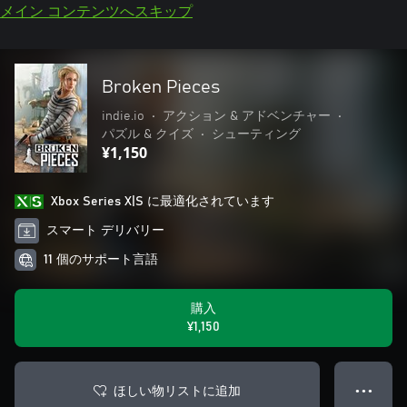
メイン コンテンツへスキップ
Broken Pieces
indie.io
•
アクション & アドベンチャー
•
パズル & クイズ
•
シューティング
¥1,150
Xbox Series X|S に最適化されています
スマート デリバリー
11 個のサポート言語
購入
¥1,150
ほしい物リストに追加
● ● ●