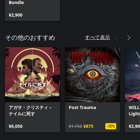
Bundle
¥2,900
すべて表示
その他のおすすめ
アガサ・クリスティ –
Post Trauma
WILL
ナイルに死す
Light
¥6,050
¥1,750
¥875
¥2,9
-50%