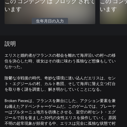
この コンテンツ は ブロック されて
この コン
います
います
生年月日の入力
説明
エリスと婚約者がフランスの都会を離れて海岸沿いの村への移
住を決心した時、彼女はその後に味わう孤独など想像もしてい
なかった。
陰鬱な冷戦後の時代、奇妙な環境に迷い込んだエリスは、セン
ト・エグジールの村、カルト教団、そして海岸に聳え立つ灯台
を取り巻く謎を調査し、解き明かしていくことになる。
Broken Piecesは、フランスを舞台にした、アクション要素を兼
ね備えたアドベンチャーゲームだ。このゲームでは、プレーヤ
ーはブルターニュ地方を彷彿とさせる、架空の村セント・エグ
ジールで目を覚ました30代の女性エリスを操作していく。原因
不明の超常現象が頻発する中、エリスは完全に孤独な状態で村