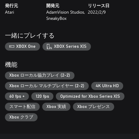
発行元
開発元
リリース日
Atari
AdamVision Studios,
2022/2/9
SneakyBox
一緒にプレイする
XBOX One
XBOX Series X|S
機能
Xbox ローカル協力プレイ (2-2)
Xbox ローカル マルチプレイヤー (2-2)
4K Ultra HD
60 fps +
120 fps
Optimized for Xbox Series X|S
スマート配信
Xbox 実績
Xbox プレゼンス
Xbox クラブ