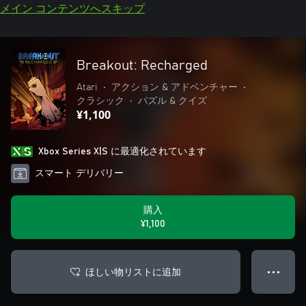
メイン コンテンツへスキップ
Breakout: Recharged
Atari
•
アクション & アドベンチャー
•
クラシック
•
パズル & クイズ
¥1,100
Xbox Series X|S に最適化されています
スマート デリバリー
購入
¥1,100
ほしい物リストに追加
● ● ●