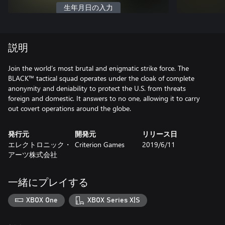
生年月日の入力
説明
Join the world’s most brutal and enigmatic strike force. The
BLACK™ tactical squad operates under the cloak of complete
anonymity and deniability to protect the U.S. from threats
foreign and domestic. It answers to no one, allowing it to carry
out covert operations around the globe.
発行元
開発元
リリース日
エレクトロニック・
Criterion Games
2019/6/11
アーツ株式会社
一緒にプレイする
XBOX One
XBOX Series X|S