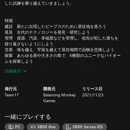
した試練を乗り越えていきましょう。
特徴
建設 新たに出現したピープスのために居住地を造ろう
発見 古代のテクノロジーを発見・研究しよう
管理 資源、汚染、幸福度などを管理し、祖先が犯した過ちを
繰り返さないようにしよう
交易 海を越え、宇宙を越えて居住地間で品物を交換しよう
探索 あらゆる形や大きさの島で、6種類のユニークなバイオー
ムを探索しよう
保護 銀河を防衛する古代の存在からピープスを守ろう
詳細表示
発行元
開発元
リリース日
ストーリー
Team17
Balancing Monkey
2021/11/23
ピープスは何世代もの間地下で暮らしていました。そのため、
Games
太陽の光を肌に受け、足の裏で土を踏みしめ、ハエの鼻をくす
ぐるような感覚を味わったことがありません。彼らは好奇心で
いっぱいですが、ジャガイモ以外に何かを育てる方法を知りま
一緒にプレイする
せん。失われた文明を再建するために、まずは安全な住みかを
与え、古代のテクノロジーを発掘しましょう。そして、再生し
PC
XBOX One
XBOX Series X|S