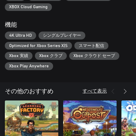
た社会を他の大陸や惑星に拡大してゆくのです。
XBOX Cloud Gaming
ただし、宇宙は安全な場所ではありません。古代から存在する
守護者が目をつけ、居住地に試練を与えてきます。進歩を妨
機能
げ、せっかく手に入れた平和を邪魔してくる生物を回避する方
法はプレイヤー次第。
4K Ultra HD
シングルプレイヤー
資源を手に入れるために、武器を持ったり戦ったりすることは
Optimized for Xbox Series X|S
スマート配信
ありません。チャンスに満ち溢れた太陽系はあなただけのもの
です。
Xbox 実績
Xbox クラブ
Xbox クラウド セーブ
Xbox Play Anywhere
すべて表示
その他のおすすめ