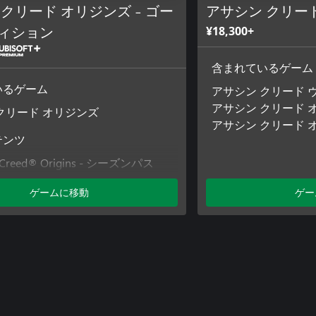
クリード オリジンズ - ゴー
アサシン クリー
¥18,300+
ィション
含まれているゲーム
アサシン クリード 
いるゲーム
アサシン クリード 
クリード オリジンズ
アサシン クリード 
テンツ
's Creed® Origins - シーズンパス
's Creed® Origins - ミッション「海
ゲームに移動
ゲー
クリード オリジンズ - ファラオの
's Creed® Origins – ヘリックス・ク
シーズンパスパック
 Creed® Origins – The Hidden Ones
's Creed® Origins - ホルスパック
s Creed® Origins – 凶禍の剣