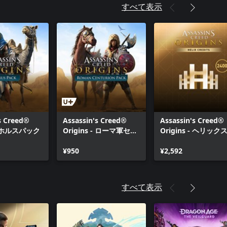
すべて表示
s Creed®
Assassin's Creed®
Assassin's Creed®
 - ホルスパック
Origins - ローマ軍セン
Origins - ヘリック
チュリオンパック
クレジット ミディア
¥950
パック
¥2,592
すべて表示