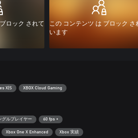
 ブロック されて
この コンテンツ は ブロック さ
います
es X|S
XBOX Cloud Gaming
ングルプレイヤー
60 fps +
Xbox One X Enhanced
Xbox 実績