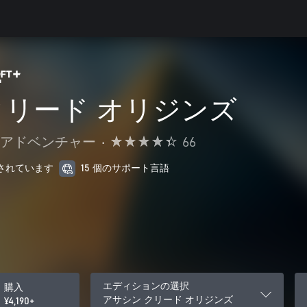
クリード オリジンズ
 アドベンチャー
•
66
最適化されています
15 個のサポート言語
エディションの選択
購入
アサシン クリード オリジンズ
¥4,190+