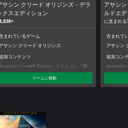
アサシン クリード オリジンズ - デラ
アサシン 
ックスエディション
ルドエデ
4,838+
に含まれる
含まれているゲーム
含まれて
アサシン クリード オリジンズ
アサシン 
追加コンテンツ
追加コン
Assassin's Creed® Origins - ミッション「海
Assassin
の急襲」
Assassin
ゲームに移動
Assassin's Creed® Origins – アビリティポイ
の急襲」
ントパック
アサシン 
Assassin's Creed® Origins - デザートコブラ
呪い
パック
Assassin
Assassin's Creed® Origins - デラックスパッ
レジット 
ク
Assassin's
Assassin
Assassin'