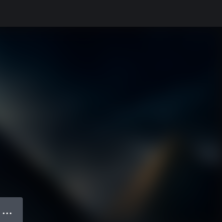
● ● ●