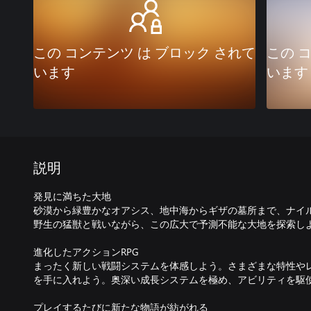
この コンテンツ は ブロック されて
この 
います
います
説明
発見に満ちた大地
砂漠から緑豊かなオアシス、地中海からギザの墓所まで、ナイ
野生の猛獣と戦いながら、この広大で予測不能な大地を探索し
進化したアクションRPG
まったく新しい戦闘システムを体感しよう。さまざまな特性や
を手に入れよう。奥深い成長システムを極め、アビリティを駆
プレイするたびに新たな物語が紡がれる