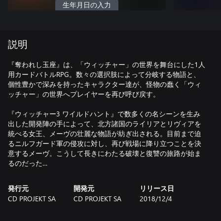
生年月日の入力
説明
『奪われし玉座』は、「ウィッチャー」の世界を舞台にした1人
用カードバトルRPG。数々の選択肢によって分岐する物語と、
個性豊かで深みを持ったキャラクター達が、怪物の蠢く「ウィ
ッチャー」の世界へプレイヤーを再び呼び戻す。
『ウィッチャー3 ワイルドハント』で数多くの名シーンを生み
出した開発陣の手によって、北方諸国のライリアとリヴィアを
統べる女王、メーヴの壮麗な物語が紡ぎ出される。目前まで迫
るニルフガード軍の侵攻に対し、再び戦場に降り立つことを決
意するメーヴ。こうして長きにわたる破壊と復讐の旅路が始ま
るのだった…
発行元
開発元
リリース日
CD PROJEKT SA
CD PROJEKT SA
2018/12/4