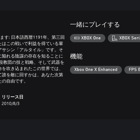
一緒にプレイする
す: 日本語西暦1191年、第三回
XBOX One
XBOX Seri
たはこの戦いで利益を得ている輩
アサシン「アルタイル」です。そ
に陥れる陰謀の存在を知ることに
機能
殺教団の技と戦略、そして武器を
命を吹き込まれたこの世界では、
Xbox One X Enhanced
FPS B
て誰を敵に回すかは、あなた次第
たの自由です。
リリース日
2010/8/3