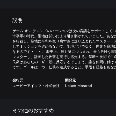
説明
ゲーム オン デマンドのバージョンは次の言語をサポートしていま
十字軍の時代。聖地は闘いにより引き裂かれていました。あな
を暗殺し、聖地に平和を取り戻す為に送り込まれたマスター・
してミッションを進めるなかで、聖地だけでなく、世界を窮地
なるのです・・・。 歴史上、最も謎につつまれ、最も危険な暗
マスターし、計画した攻撃を実行し逃走する。禁断の技術で生
民衆はあなたの一挙一動に反応するでしょう。誰を仲間に付け
です。ゴールは一つ、任務を達成すること。手段も経路もあな
発行元
開発元
ユービーアイソフト株式会社
Ubisoft Montreal
その他のおすすめ