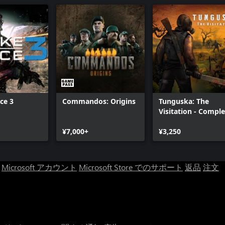
ce 3
Commandos: Origins
Tunguska: The
Visitation - Compl
Edition
¥7,000+
¥3,250
Microsoft アカウント
Microsoft Store でのサポート
返品
注文