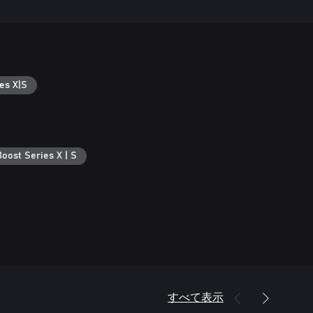
es X|S
oost Series X | S
すべて表示