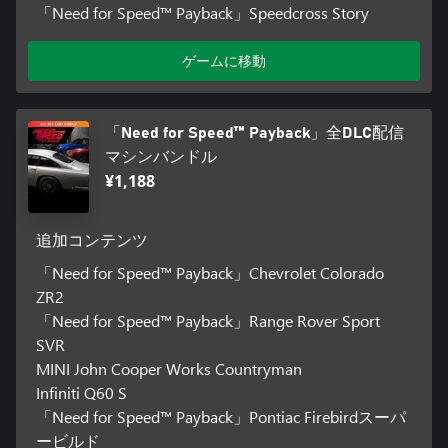
「Need for Speed™ Payback」Speedcross Story
ゲームに移動
「Need for Speed™ Payback」全DLC配信
マシンバンドル
¥1,188
追加コンテンツ
「Need for Speed™ Payback」Chevrolet Colorado
ZR2
「Need for Speed™ Payback」Range Rover Sport
SVR
MINI John Cooper Works Countryman
Infiniti Q60 S
「Need for Speed™ Payback」Pontiac Firebirdスーパ
ービルド