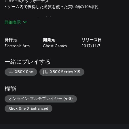
• REP 5%アップボーナス
• ゲーム内で獲得した通貨を使った買い物の10%割引
Platinum Car Pack収録内容:
詳細表示
o 限定装飾アイテム、プラチナブルーカラーのアンダーネオン
とタイヤスモーク†
o Nissan 350Z 2008
発行元
開発元
リリース日
o Chevrolet Camaro SS 1967
Electronic Arts
Ghost Games
2017/11/7
o Dodge Charger R/T 1969
o Ford F-150 Raptor 2016
o Volkswagen Golf GTI Clubsport 2016
一緒にプレイする
諸条件と制限事項が適用されます。 詳細は
XBOX One
XBOX Series X|S
www.ea.com/games/need-for-speed/disclaimersをご覧くださ
い。
機能
オンライン マルチプレイヤー (4-8)
Xbox One X Enhanced