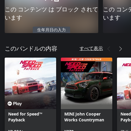
この コンテンツ は ブロック されて
この コン
います
います
生年月日の入力
すべて表示
このバンドルの内容
Need for Speed™
MINI John Cooper
Need
Payback
Works Countryman
Payb
Edit