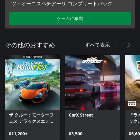
ツィオーニスペチアーリ コンプリートパック
ゲームに移動
すべて表示
その他のおすすめ
ザ クルー：モーターフ
CarX Street
『ラ
ェス デラックスエディ
ック
ション
¥11,200+
¥3,500
¥5,6