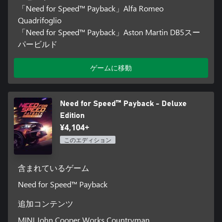
「Need for Speed™ Payback」Alfa Romeo
Quadrifoglio
「Need for Speed™ Payback」Aston Martin DB5スー
パービルド
ゲームに移動
Need for Speed™ Payback - Deluxe
Edition
¥4,104+
このエディション
含まれているゲーム
Need for Speed™ Payback
追加コンテンツ
MINI John Cooper Works Countryman