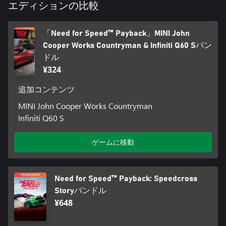
エディションの比較
「Need for Speed™ Payback」MINI John
Cooper Works Countryman & Infiniti Q60 Sバン
ドル
¥324
追加コンテンツ
MINI John Cooper Works Countryman
Infiniti Q60 S
ゲームに移動
Need for Speed™ Payback: Speedcross
Storyバンドル
¥648