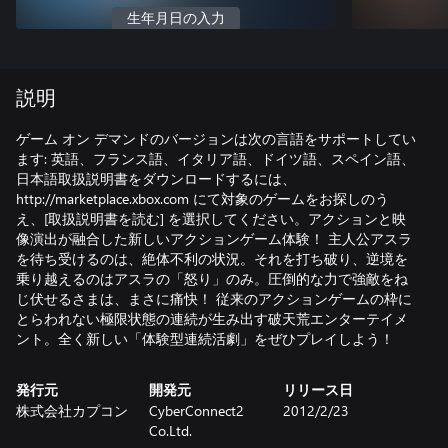
生年月日の入力
説明
ゲーム オン デマンドのバージョンは次の言語をサポートしてい
ます: 英語、フランス語、イタリア語、ドイツ語、スペイン語、
日本語取扱説明書をダウンロードするには、
http://marketplace.xbox.com にて対象のゲームをお探しのう
え、[取扱説明書を読む] を選択してください。アクションと映
像演出が融合した新しいアクションゲーム体験！ 主人公アスラ
を待ち受けるのは、絶体不利の状況。それを打ち破り、逆境を
乗り越えるのはアスラの「怒り」のみ。圧倒的な力で強敵をね
じ伏せるさまは、まさに痛快！ 従来のアクションゲームの枠に
とらわれない極限状態の連続が生み出す破天荒エンターテイメ
ント。全く新しい「体験型連続活劇」をぜひプレイしよう！
発行元
開発元
リリース日
株式会社カプコン
CyberConnect2
2012/2/23
Co.Ltd.