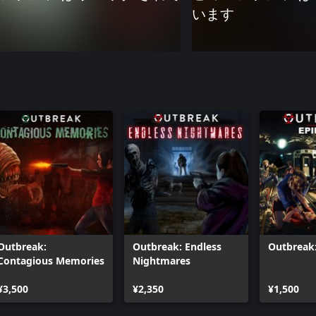
います
Outbreak:
Outbreak: Endless
Outbreak
Contagious Memories
Nightmares
¥3,500
¥2,350
¥1,500