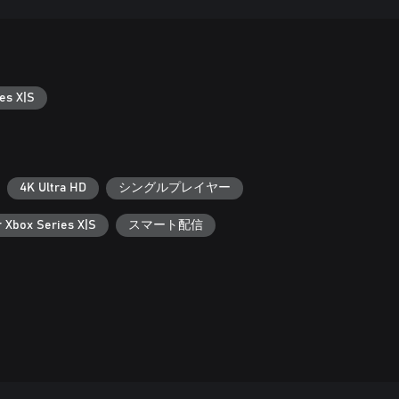
es X|S
4K Ultra HD
シングルプレイヤー
r Xbox Series X|S
スマート配信