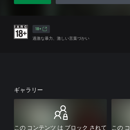
18+
過激な暴力、激しい言葉づかい
ギャラリー
この コンテンツ は ブロック されて
この 