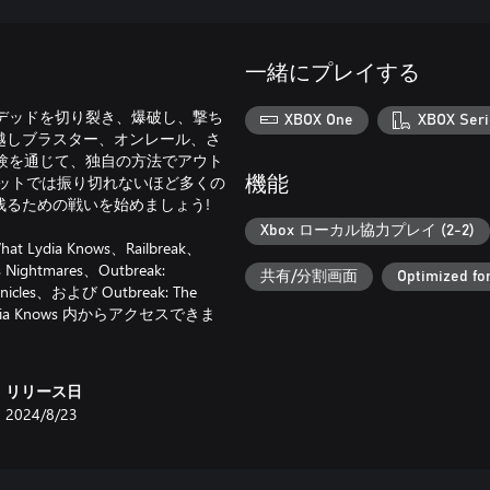
一緒にプレイする
ンデッドを切り裂き、爆破し、撃ち
XBOX One
XBOX Seri
越しブラスター、オンレール、さ
験を通じて、独自の方法でアウト
ットでは振り切れないほど多くの
機能
るための戦いを始めましょう!
Xbox ローカル協力プレイ (2-2)
dia Knows、Railbreak、
s Nightmares、Outbreak:
共有/分割画面
Optimized fo
ronicles、および Outbreak: The
Lydia Knows 内からアクセスできま
リリース日
2024/8/23