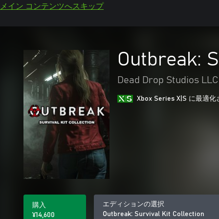
メイン コンテンツへスキップ
Outbreak: S
Dead Drop Studios LLC
Xbox Series X|S に
エディションの選択
購入
Outbreak: Survival Kit Collection
¥14,600