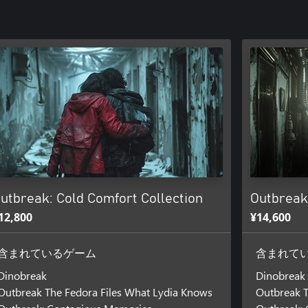
utbreak: Cold Comfort Collection
Outbreak:
12,800
¥14,600
含まれているゲーム
含まれて
Dinobreak
Dinobreak
Outbreak The Fedora Files What Lydia Knows
Outbreak T